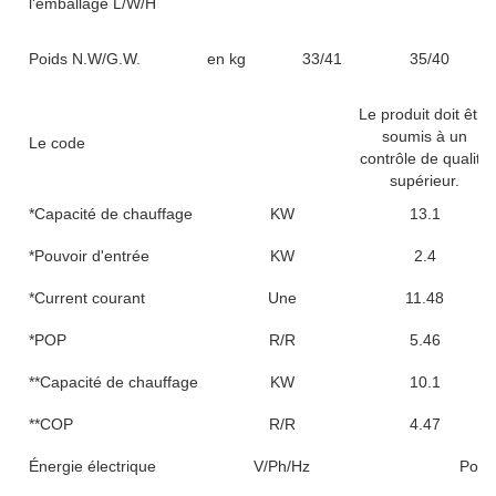
l'emballage L/W/H
Poids N.W/G.W.
en kg
33/41
35/40
Le produit doit être
soumis à un
Le code
contrôle de qualité
supérieur.
*Capacité de chauffage
KW
13.1
*Pouvoir d'entrée
KW
2.4
*Current courant
Une
11.48
*POP
R/R
5.46
**Capacité de chauffage
KW
10.1
**COP
R/R
4.47
Énergie électrique
V/Ph/Hz
Pour 