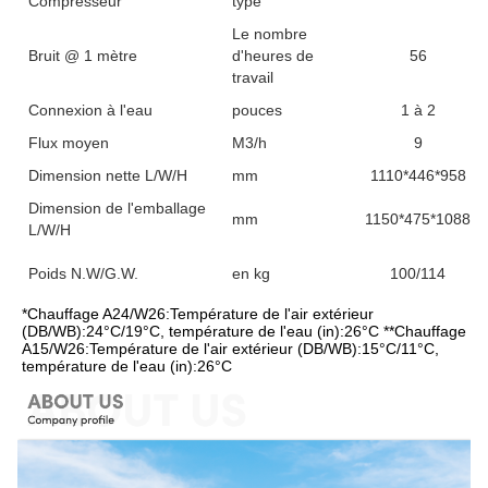
Compresseur
type
Le nombre
Bruit @ 1 mètre
d'heures de
56
travail
Connexion à l'eau
pouces
1 à 2
Flux moyen
M3/h
9
Dimension nette L/W/H
mm
1110*446*958
Dimension de l'emballage
mm
1150*475*1088
L/W/H
Poids N.W/G.W.
en kg
100/114
*Chauffage A24/W26:Température de l'air extérieur 
(DB/WB):24°C/19°C, température de l'eau (in):26°C **Chauffage 
A15/W26:Température de l'air extérieur (DB/WB):15°C/11°C, 
température de l'eau (in):26°C