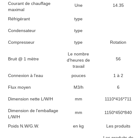
Courant de chauffage
Une
14.35
maximal
Réfrigérant
type
Condensateur
type
Compresseur
type
Rotation
Le nombre
Bruit @ 1 mètre
56
d'heures de
travail
Connexion à l'eau
pouces
1 à 2
Flux moyen
M3/h
6
Dimension nette L/W/H
mm
1110*416*711
Dimension de l'emballage
mm
1150*450*840
L/W/H
Poids N.W/G.W.
en kg
Les produits
Les produits de