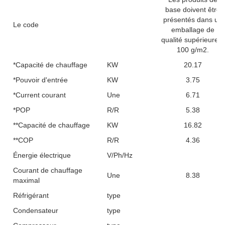
base doivent être
présentés dans un
Le code
emballage de
qualité supérieure à
100 g/m2.
*Capacité de chauffage
KW
20.17
*Pouvoir d'entrée
KW
3.75
*Current courant
Une
6.71
*POP
R/R
5.38
**Capacité de chauffage
KW
16.82
**COP
R/R
4.36
Énergie électrique
V/Ph/Hz
Courant de chauffage
Une
8.38
maximal
Réfrigérant
type
Condensateur
type