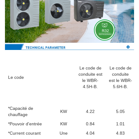
Le code de
Le code de
conduite est
conduite
Le code
le WBR-
est le WBR-
4.5H-B.
5.6H-B.
*Capacité de
KW
4.22
5.05
chauffage
*Pouvoir d'entrée
KW
0.84
1.01
*Current courant
Une
4.04
4.83