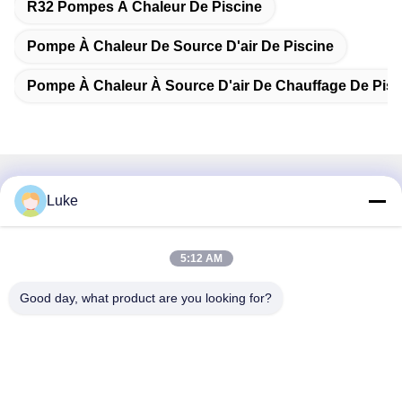
R32 Pompes À Chaleur De Piscine
Pompe À Chaleur De Source D'air De Piscine
Pompe À Chaleur À Source D'air De Chauffage De Pisc
Contactez rapidement
Luke
Adresse
5:12 AM
Je ne veux pas.34, South Road, Yongfeng Industrial Park,
district de Shunde, Foshan 528000, province du
Good day, what product are you looking for?
Guangdong, République populaire de Chine
Téléphone
86-757-22860323
Email