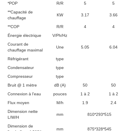
*POP
R/R
5
5
**Capacité de
KW
3.17
3.66
chauffage
**COP
R/R
4
4
Énergie électrique
V/Ph/Hz
Courant de
Une
5.05
6.04
chauffage maximal
Réfrigérant
type
Condensateur
type
Compresseur
type
Bruit @ 1 mètre
dB (A)
50
50
Connexion à l'eau
pouces
1 à 2
1 à 2
Flux moyen
M/h
1.9
2.4
Dimension nette
mm
810*293*515
L/W/H
Dimension de
mm
875*328*545