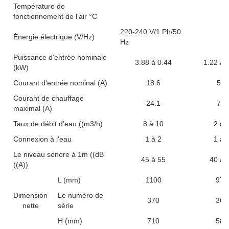
Température de
fonctionnement de l'air °C
220-240 V/1 Ph/50
Énergie électrique (V/Hz)
Hz
Puissance d'entrée nominale
3.88 à 0.44
1.22 à 
(kW)
Courant d'entrée nominal (A)
18.6
5.8
Courant de chauffage
24.1
7.5
maximal (A)
Taux de débit d'eau ((m3/h)
8 à 10
2 à 
Connexion à l'eau
1 à 2
1 à 
Le niveau sonore à 1m ((dB
45 à 55
40 à 
((A))
L (mm)
1100
970
Dimension
Le numéro de
370
360
nette
série
H (mm)
710
585