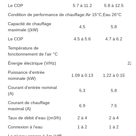
Le COP
5.7 à 11.2
5.8 à 12.5
Condition de performance de chauffage:Air 15°C,Eau 26°C
Capacité de chauffage
4.5
5.8
maximale ((kW)
Le COP
4.5 à 5.6
4.7 à 6.2
Température de
fonctionnement de l'air °C
Énergie électrique (V/Hz)
220-
Puissance d'entrée
1.09 à 0.13
1.22 à 0.15
nominale (kW)
Courant d'entrée nominal
5.3
5.8
(A)
Courant de chauffage
6.9
7.5
maximal (A)
Taux de débit d'eau ((m3/h)
2 à 4
2 à 4
Connexion à l'eau
1 à 2
1 à 2