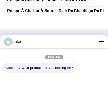
Pompe À Chaleur De Source D'air De Piscine
Pompe À Chaleur À Source D'air De Chauffage De Pisc
Contactez rapidement
Luke
Adresse
10:43 PM
Je ne veux pas.34, South Road, Yongfeng Industrial Park,
district de Shunde, Foshan 528000, province du
Good day, what product are you looking for?
Guangdong, République populaire de Chine
Téléphone
86-757-22860323
Email
luke@ecoheat-pump.com