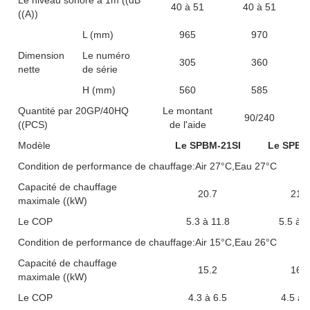
Le niveau sonore à 1m ((dB
40 à 51
40 à 51
((A))
L (mm)
965
970
Dimension
Le numéro
305
360
nette
de série
H (mm)
560
585
Quantité par 20GP/40HQ
Le montant
90/240
((PCS)
de l'aide
Modèle
Le SPBM-21SI
Le SPBM
Condition de performance de chauffage:Air 27°C,Eau 27°C
Capacité de chauffage
20.7
21.2
maximale ((kW)
Le COP
5.3 à 11.8
5.5 à 1
Condition de performance de chauffage:Air 15°C,Eau 26°C
Capacité de chauffage
15.2
16.1
maximale ((kW)
Le COP
4.3 à 6.5
4.5 à 