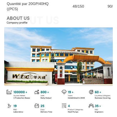
Quantité par 20GP/40HQ
48/150
90/2
((PCS)