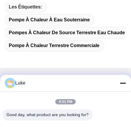
Les Étiquettes:
Pompe À Chaleur À Eau Souterraine
Pompes À Chaleur De Source Terrestre Eau Chaude
Pompe À Chaleur Terrestre Commerciale
Contactez rapidement
Luke
Adresse
9:51 PM
Je ne veux pas.34, South Road, Yongfeng Industrial Park,
district de Shunde, Foshan 528000, province du
Good day, what product are you looking for?
Guangdong, République populaire de Chine
Téléphone