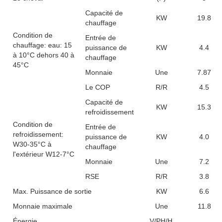
Capacité de
KW
19.8
chauffage
Condition de
Entrée de
chauffage: eau: 15
puissance de
KW
4.4
à 10°C dehors 40 à
chauffage
45°C
Monnaie
Une
7.87
Le COP
R/R
4.5
Capacité de
KW
15.3
refroidissement
Condition de
Entrée de
refroidissement:
puissance de
KW
4.0
W30-35°C à
chauffage
l'extérieur W12-7°C
Monnaie
Une
7.2
RSE
R/R
3.8
Max. Puissance de sortie
KW
6.6
Monnaie maximale
Une
11.8
Énergie
V/PH/HZ