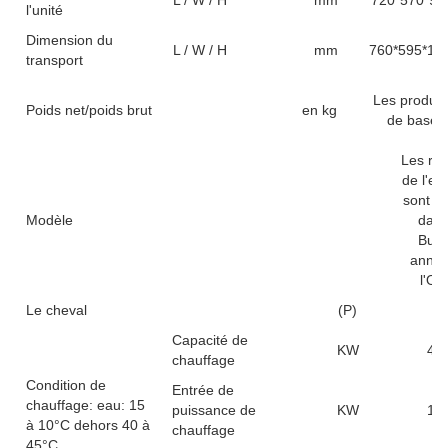
l'unité
Dimension du
L / W / H
mm
760*595*10
transport
Les produit
Poids net/poids brut
en kg
de base
Les rés
de l'en
sont pu
Modèle
dans
Bulle
annue
l'OM
Le cheval
(P)
1
Capacité de
KW
45.
chauffage
Condition de
Entrée de
chauffage: eau: 15
puissance de
KW
10.
à 10°C dehors 40 à
chauffage
45°C