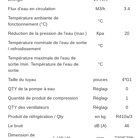
Flux d'eau en circulation
M3/h
3.4
Température ambiante de
°C
fonctionnement (°C)
Réduction de la pression de l'eau (max.)
Kpa
20
Température nominale de l'eau de sortie
°C
/ refroidissement
Température maximale de l'eau de
sortie /min. Température de l'eau de
°C
sortie
Taille du tuyau
pouces
4*G1
QTY de la pompe à eau
Réglage
0
Quantité de produit de compression
Réglage
1
QTY des ventilateurs
Réglage
0
Produit de réfrigération / Qty
en kg
R410a/3 k
Le bruit
dB (A)
46
Dimension de
L / W / H
mm
720*570*92