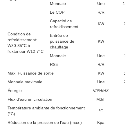
Monnaie
Une
18.
Le COP
R/R
4.
Capacité de
KW
36.
refroidissement
Condition de
Entrée de
refroidissement:
puissance de
KW
9.
W30-35°C à
chauffage
l'extérieur W12-7°C
Monnaie
Une
17.
RSE
R/R
3.
Max. Puissance de sortie
KW
15.
Monnaie maximale
Une
27.
Énergie
V/PH/HZ
Flux d'eau en circulation
M3/h
7.
Température ambiante de fonctionnement
°C
(°C)
Réduction de la pression de l'eau (max.)
Kpa
4