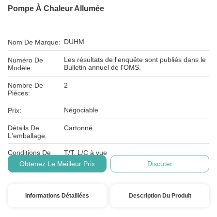
Pompe À Chaleur Allumée
DUHM
Nom De Marque:
Les résultats de l'enquête sont publiés dans le
Numéro De
Bulletin annuel de l'OMS.
Modèle:
Nombre De
2
Pièces:
Négociable
Prix:
Détails De
Cartonné
L'emballage:
Conditions De
T/T, L/C à vue
Paiement:
Obtenez Le Meilleur Prix
Discuter
Informations Détaillées
Description Du Produit