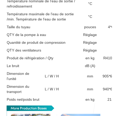
Température nominale de l'eau de sortie /
°C
refroidissement
Température maximale de l'eau de sortie
°C
/min. Température de l'eau de sortie
Taille du tuyau
pouces
4*G1
QTY de la pompe à eau
Réglage
0
Quantité de produit de compression
Réglage
1
QTY des ventilateurs
Réglage
0
Produit de réfrigération / Qty
en kg
R410a/
Le bruit
dB (A)
5
Dimension de
L / W / H
mm
905*67
l'unité
Dimension du
L / W / H
mm
940*69
transport
Poids net/poids brut
en kg
215/