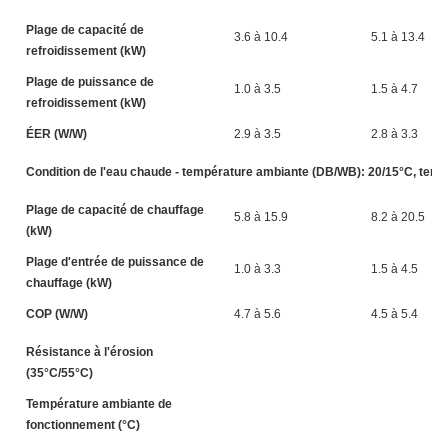
Plage de capacité de
3.6 à 10.4
5.1 à 13.4
refroidissement (kW)
Plage de puissance de
1.0 à 3.5
1.5 à 4.7
refroidissement (kW)
ÉER (W/W)
2.9 à 3.5
2.8 à 3.3
Condition de l'eau chaude - température ambiante (DB/WB): 20/15°C, tempér
Plage de capacité de chauffage
5.8 à 15.9
8.2 à 20.5
(kW)
Plage d'entrée de puissance de
1.0 à 3.3
1.5 à 4.5
chauffage (kW)
COP (W/W)
4.7 à 5.6
4.5 à 5.4
Résistance à l'érosion
(35°C/55°C)
Température ambiante de
fonctionnement (°C)