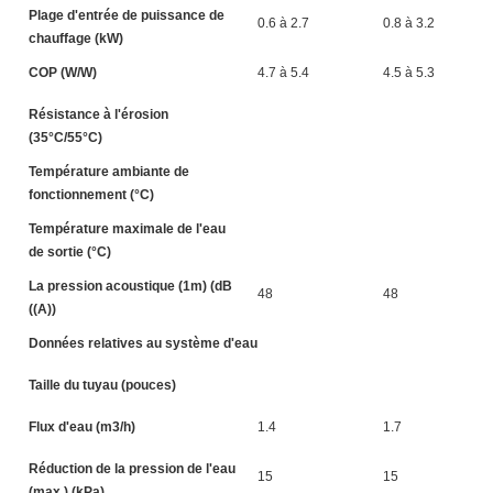
Plage d'entrée de puissance de
0.6 à 2.7
0.8 à 3.2
chauffage (kW)
COP (W/W)
4.7 à 5.4
4.5 à 5.3
Résistance à l'érosion
(35°C/55°C)
Température ambiante de
fonctionnement (°C)
Température maximale de l'eau
de sortie (°C)
La pression acoustique (1m) (dB
48
48
((A))
Données relatives au système d'eau
Taille du tuyau (pouces)
Flux d'eau (m3/h)
1.4
1.7
Réduction de la pression de l'eau
15
15
(max.) (kPa)