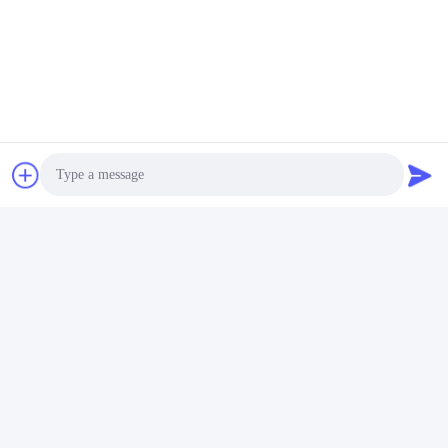
Photo
Video Call
Audio Call