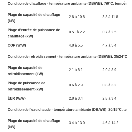
Condition de chauffage - température ambiante (DB/WB): 7/6°C, température
Plage de capacité de chauffage
2.8 à 10.8
3.8 à 11.8
(kW)
Plage d'entrée de puissance de
0.51 à 2.2
0.7 à 2.5
chauffage (kW)
COP (W/W)
4.8 à 5.5
4.7 à 5.4
Condition de refroidissement - température ambiante (DB/WB): 35/24°C, te
Plage de capacité de
2.1 à 8.1
2.9 à 8.9
refroidissement (kW)
Plage de puissance de
0.6 à 2.9
0.8 à 3.2
refroidissement (kW)
ÉER (W/W)
2.8 à 3.4
2.8 à 3.4
Condition de l'eau chaude - température ambiante (DB/WB): 20/15°C, tempér
Plage de capacité de chauffage
3.4 à 13.0
4.6 à 14.2
(kW)