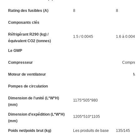
Rating des fusibles (A)
8
8
Composants clés
Réfrigérant R290 (kg) /
1.5 / 0.0045
1.6 à 0.0048
équivalent CO2 (tonnes)
Le GWP
Compresseur
Compresseu
Moteur de ventilateur
Mote
Pompes de circulation
Dimension de l'unité (L*W*H)
1175*505*980
(mm)
Dimension d'expédition (L*W*H)
1205*510*1105
(mm)
Poids net/poids brut (kg)
Les produits de base
135/145