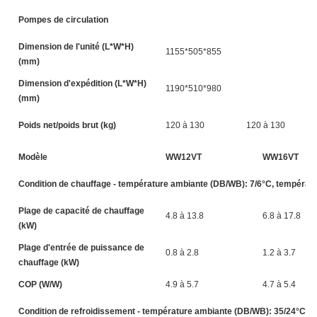
Pompes de circulation
Dimension de l'unité (L*W*H)
1155*505*855
(mm)
Dimension d'expédition (L*W*H)
1190*510*980
(mm)
Poids net/poids brut (kg)
120 à 130
120 à 130
Modèle
WW12VT
WW16VT
Condition de chauffage - température ambiante (DB/WB): 7/6°C, température
Plage de capacité de chauffage
4.8 à 13.8
6.8 à 17.8
(kW)
Plage d'entrée de puissance de
0.8 à 2.8
1.2 à 3.7
chauffage (kW)
COP (W/W)
4.9 à 5.7
4.7 à 5.4
Condition de refroidissement - température ambiante (DB/WB): 35/24°C, te