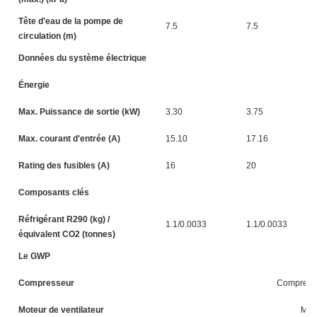
Tête d'eau de la pompe de
7.5
7.5
circulation (m)
Données du système électrique
Énergie
2
Max. Puissance de sortie (kW)
3.30
3.75
Max. courant d'entrée (A)
15.10
17.16
Rating des fusibles (A)
16
20
Composants clés
Réfrigérant R290 (kg) /
1.1/0.0033
1.1/0.0033
équivalent CO2 (tonnes)
Le GWP
Compresseur
Compresseu
Moteur de ventilateur
Mote