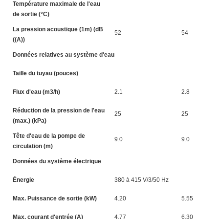
Température maximale de l'eau
de sortie (°C)
La pression acoustique (1m) (dB
52
54
((A))
Données relatives au système d'eau
Taille du tuyau (pouces)
Flux d'eau (m3/h)
2.1
2.8
Réduction de la pression de l'eau
25
25
(max.) (kPa)
Tête d'eau de la pompe de
9.0
9.0
circulation (m)
Données du système électrique
Énergie
380 à 415 V/3/50 Hz
Max. Puissance de sortie (kW)
4.20
5.55
Max. courant d'entrée (A)
4.77
6.30