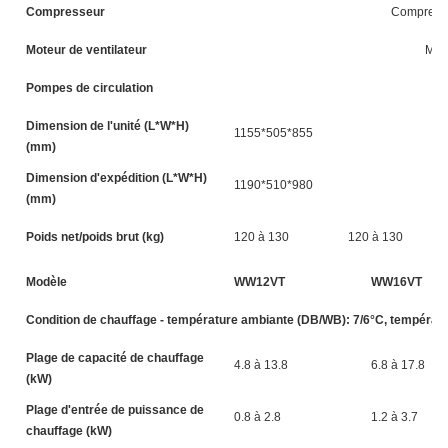
Compresseur
Compresseu
Moteur de ventilateur
Mote
Pompes de circulation
Dimension de l'unité (L*W*H)
1155*505*855
(mm)
Dimension d'expédition (L*W*H)
1190*510*980
(mm)
Poids net/poids brut (kg)
120 à 130
120 à 130
Modèle
WW12VT
WW16VT
Condition de chauffage - température ambiante (DB/WB): 7/6°C, température
Plage de capacité de chauffage
4.8 à 13.8
6.8 à 17.8
(kW)
Plage d'entrée de puissance de
0.8 à 2.8
1.2 à 3.7
chauffage (kW)