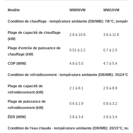
Modèle
WW08VM
WW10VM
Condition de chauffage - température ambiante (DB/WB): 7/6°C, température
Plage de capacité de chauffage
2.8 à 10.8
3.8 à 11.8
(kW)
Plage d'entrée de puissance de
0.51 à 2.2
0.7 à 2.5
chauffage (kW)
COP (W/W)
4.8 à 5.5
4.7 à 5.4
Condition de refroidissement - température ambiante (DB/WB): 35/24°C, te
Plage de capacité de
2.1 à 8.1
2.9 à 8.9
refroidissement (kW)
Plage de puissance de
0.6 à 2.9
0.8 à 3.2
refroidissement (kW)
ÉER (W/W)
2.8 à 3.4
2.8 à 3.4
Condition de l'eau chaude - température ambiante (DB/WB): 20/15°C, tempér