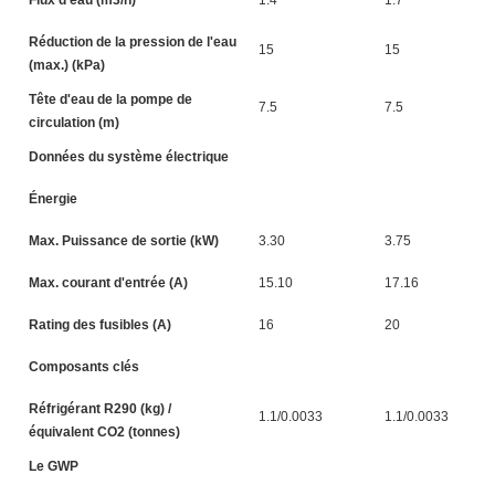
Réduction de la pression de l'eau
15
15
(max.) (kPa)
Tête d'eau de la pompe de
7.5
7.5
circulation (m)
Données du système électrique
Énergie
2
Max. Puissance de sortie (kW)
3.30
3.75
Max. courant d'entrée (A)
15.10
17.16
Rating des fusibles (A)
16
20
Composants clés
Réfrigérant R290 (kg) /
1.1/0.0033
1.1/0.0033
équivalent CO2 (tonnes)
Le GWP