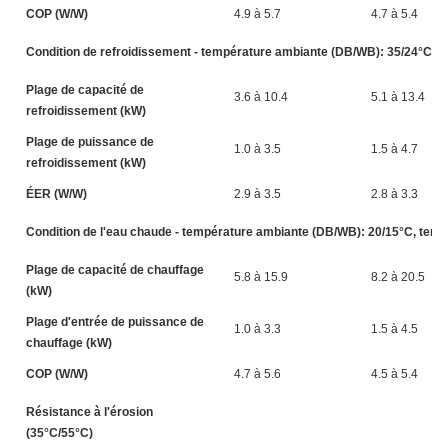
COP (W/W)
4.9 à 5.7
4.7 à 5.4
Condition de refroidissement - température ambiante (DB/WB): 35/24°C, te
Plage de capacité de
3.6 à 10.4
5.1 à 13.4
refroidissement (kW)
Plage de puissance de
1.0 à 3.5
1.5 à 4.7
refroidissement (kW)
ÉER (W/W)
2.9 à 3.5
2.8 à 3.3
Condition de l'eau chaude - température ambiante (DB/WB): 20/15°C, tempér
Plage de capacité de chauffage
5.8 à 15.9
8.2 à 20.5
(kW)
Plage d'entrée de puissance de
1.0 à 3.3
1.5 à 4.5
chauffage (kW)
COP (W/W)
4.7 à 5.6
4.5 à 5.4
Résistance à l'érosion
(35°C/55°C)