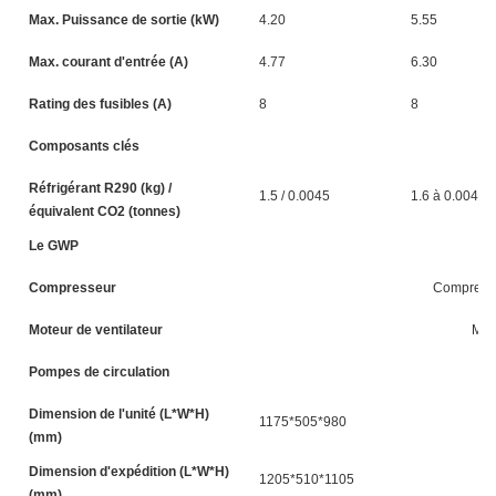
Max. Puissance de sortie (kW)
4.20
5.55
Max. courant d'entrée (A)
4.77
6.30
Rating des fusibles (A)
8
8
Composants clés
Réfrigérant R290 (kg) /
1.5 / 0.0045
1.6 à 0.0048
équivalent CO2 (tonnes)
Le GWP
Compresseur
Compresseu
Moteur de ventilateur
Mote
Pompes de circulation
Dimension de l'unité (L*W*H)
1175*505*980
(mm)
Dimension d'expédition (L*W*H)
1205*510*1105
(mm)