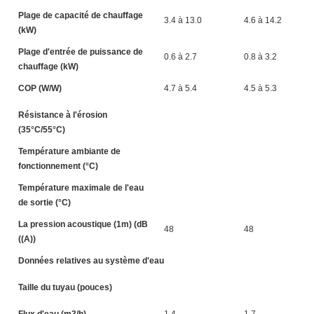
Plage de capacité de chauffage
3.4 à 13.0
4.6 à 14.2
(kW)
Plage d'entrée de puissance de
0.6 à 2.7
0.8 à 3.2
chauffage (kW)
COP (W/W)
4.7 à 5.4
4.5 à 5.3
Résistance à l'érosion
(35°C/55°C)
Température ambiante de
fonctionnement (°C)
Température maximale de l'eau
de sortie (°C)
La pression acoustique (1m) (dB
48
48
((A))
Données relatives au système d'eau
Taille du tuyau (pouces)
Flux d'eau (m3/h)
1.4
1.7