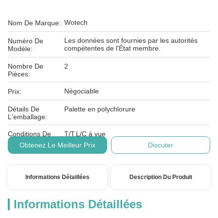
Wotech
Nom De Marque:
Les données sont fournies par les autorités
Numéro De
compétentes de l'État membre.
Modèle:
Nombre De
2
Pièces:
Négociable
Prix:
Détails De
Palette en polychlorure
L'emballage:
Conditions De
T/T,L/C à vue
Paiement:
Obtenez Le Meilleur Prix
Discuter
Informations Détaillées
Description Du Produit
Informations Détaillées