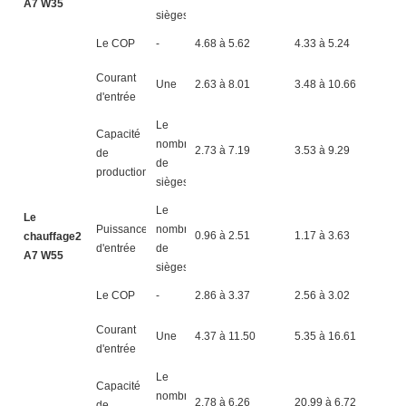
A7 W35
sièges
Le COP
-
4.68 à 5.62
4.33 à 5.24
4
Courant
Une
2.63 à 8.01
3.48 à 10.66
4
d'entrée
Le
Capacité
nombre
2.73 à 7.19
3.53 à 9.29
4
de
de
production
sièges
Le
Le
Puissance
nombre
0.96 à 2.51
1.17 à 3.63
1
chauffage2
d'entrée
de
A7 W55
sièges
Le COP
-
2.86 à 3.37
2.56 à 3.02
2
Courant
Une
4.37 à 11.50
5.35 à 16.61
6
d'entrée
Le
Capacité
nombre
2.78 à 6.26
20,99 à 6.72
3
de