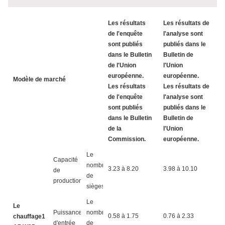
Les résultats
Les résultats de
de l'enquête
l'analyse sont
L
sont publiés
publiés dans le
d
dans le Bulletin
Bulletin de
s
de l'Union
l'Union
d
européenne.
européenne.
Bu
Modèle de marché
Les résultats
Les résultats de
L
de l'enquête
l'analyse sont
d
sont publiés
publiés dans le
s
dans le Bulletin
Bulletin de
d
de la
l'Union
a
Commission.
européenne.
Le
Capacité
nombre
3.23 à 8.20
3.98 à 10.10
4
de
de
production
sièges
Le
Le
Puissance
nombre
0.58 à 1.75
0.76 à 2.33
0
chauffage1
d'entrée
de