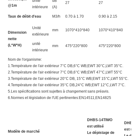
unité
dB
27
27
2
@1m
intérieure
(A)
Taux de débit d'eau
M3/h
0.70 à 1.70
0.90 à 2.15
1
Unité
mm
1070*410*840
1070*410*840
1
Dimension
extérieure
nette
unité
(L*W*H)
mm
475*220*800
475*220*800
4
intérieure
Nom de l'organisme:
1.Température de l'air extérieur 7°C DB,6°C WB;EWT 30°C,LWT 35°C.
2.Température de l'air extérieur 7°C DB,6°C WB;EWT 47°C,LWT 55°C
3.Température de l'air extérieur 20°C DB, 15°C WB;EWT 15°C,LWT 55°C.
4.Température de l'air extérieur 35°C DB,24°C WB;EWT 12°C,LWT 7°C.
5.Les spécifications sont sujettes à changement sans préavis.
6.Normes et législation de l'UE pertinentes:EN14511,EN14825
DHBS-14TIWO
DHBS-
est utilisé
est uti
Modèle de marché
Le dépistage de
Le dép