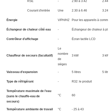
RSE
-
2.90 à 3.42
2.44 à 
Courant d'entrée
Une
2.30 à 6.46
3.24 à 
Énergie
V/PH/HZ
Pour les appareils à comma
Échangeur de chaleur côté eau
-
Échangeur de chaleur à plaq
Contrôleur d'affichage
-
Écran tactile LCD
Le
nombre
Chauffeur de secours (facultatif)
3 kW
3 kW
de
sièges
Vaisseau d'expansion
-
5 litres
5 litres
Type de réfrigérant
-
R32: le produit
Température maximale de l'eau
°C
60
(sans le chauffe-eau de
secours)
Température ambiante de travail
°C
- 25 à 43