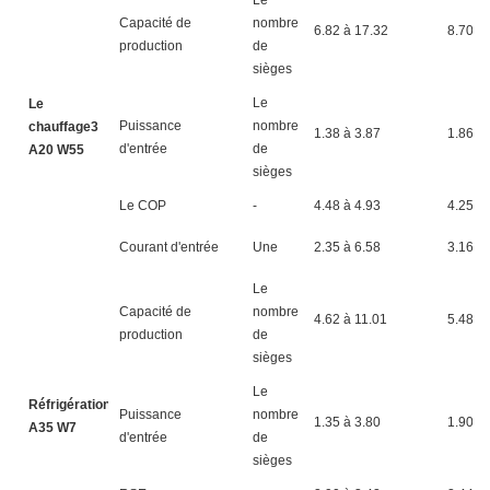
Capacité de
nombre
6.82 à 17.32
8.70 à
production
de
sièges
Le
Le
Puissance
nombre
chauffage3
1.38 à 3.87
1.86 à 
d'entrée
de
A20 W55
sièges
Le COP
-
4.48 à 4.93
4.25 à 
Courant d'entrée
Une
2.35 à 6.58
3.16 à 
Le
Capacité de
nombre
4.62 à 11.01
5.48 à
production
de
sièges
Le
Réfrigération4
Puissance
nombre
1.35 à 3.80
1.90 à 
A35 W7
d'entrée
de
sièges