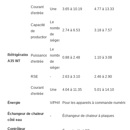
Courant
Une
3.65 à 10.19
4.77 à 13.33
5
d'entrée
Le
Capacité
nombre
2.74 à 6.53
3.18 à 7.57
4
de
de
production
sièges
Le
Réfrigération4
Puissance
nombre
0.88 à 2.48
1.10 à 3.08
1
A35 W7
d'entrée
de
sièges
RSE
-
2.63 à 3.10
2.46 à 2.90
2
Courant
Une
4.04 à 11.35
5.01 à 14.10
5
d'entrée
Énergie
V/PH/HZ
Pour les appareils à commande numérique
Échangeur de chaleur
-
Échangeur de chaleur à plaques
côté eau
Contrôleur