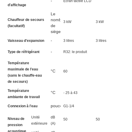
-
Écran tactile LCD
d'affichage
Le
nombre
Chauffeur de secours
3 kW
3 kW
3
de
(facultatif)
sièges
-
Vaisseau d'expansion
3 litres
3 litres
5 
-
Type de réfrigérant
R32: le produit
Température
maximale de l'eau
°C
60
(sans le chauffe-eau
de secours)
Température
°C
- 25 à 43
ambiante de travail
pouces
Connexion à l'eau
G1-1/4
Unité
dB
Niveau de
50
50
5
extérieure
(A)
pression
acoustique