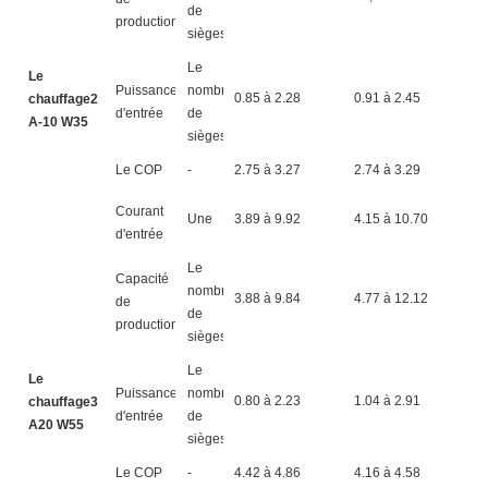
de
production
sièges
Le
Le
Puissance
nombre
0.85 à 2.28
0.91 à 2.45
0
chauffage2
d'entrée
de
A-10 W35
sièges
Le COP
-
2.75 à 3.27
2.74 à 3.29
2
Courant
Une
3.89 à 9.92
4.15 à 10.70
4
d'entrée
Le
Capacité
nombre
3.88 à 9.84
4.77 à 12.12
5
de
de
production
sièges
Le
Le
Puissance
nombre
0.80 à 2.23
1.04 à 2.91
1
chauffage3
d'entrée
de
A20 W55
sièges
Le COP
-
4.42 à 4.86
4.16 à 4.58
4