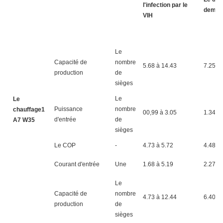
l'infection par le
deman
VIH
Le
Capacité de
nombre
5.68 à 14.43
7.25 à
production
de
sièges
Le
Le
Puissance
nombre
chauffage1
00,99 à 3.05
1.34 à 
d'entrée
de
A7 W35
sièges
Le COP
-
4.73 à 5.72
4.48 à 
Courant d'entrée
Une
1.68 à 5.19
2.27 à 
Le
Capacité de
nombre
4.73 à 12.44
6.40 à
production
de
sièges