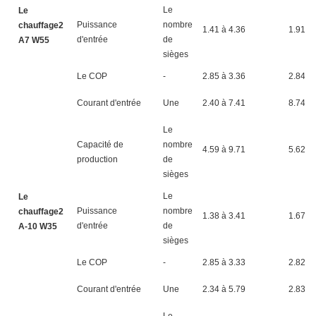
Le
Le
Puissance
nombre
chauffage2
1.41 à 4.36
1.91 à 
d'entrée
de
A7 W55
sièges
Le COP
-
2.85 à 3.36
2.84 à 
Courant d'entrée
Une
2.40 à 7.41
8.74 à
Le
Capacité de
nombre
4.59 à 9.71
5.62 à
production
de
sièges
Le
Le
Puissance
nombre
chauffage2
1.38 à 3.41
1.67 à 
d'entrée
de
A-10 W35
sièges
Le COP
-
2.85 à 3.33
2.82 à 
Courant d'entrée
Une
2.34 à 5.79
2.83 à 
Le