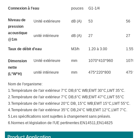
Connexion à l'eau
pouces
G1-1/4
Niveau de
Unité extérieure
dB (A)
53
56
pression
acoustique
unité intérieure
dB (A)
27
27
@1m
Taux de débit d'eau
M3/h
1.20 à 3.00
1.55 à 
Unité extérieure
mm
1070*410*960
1070*
Dimension
nette
unité intérieure
mm
475*220*800
475*2
(L*W*H)
Nom de l'organisme:
1.Température de l'air extérieur 7°C DB,6°C WB;EWT 30°C,LWT 35°C.
2.Température de l'air extérieur 7°C DB,6°C WB;EWT 47°C,LWT 55°C
3.Température de l'air extérieur 20°C DB, 15°C WB;EWT 15°C,LWT 55°C.
4.Température de l'air extérieur 35°C DB,24°C WB;EWT 12°C,LWT 7°C.
5.Les spécifications sont sujettes à changement sans préavis.
6.Normes et législation de l'UE pertinentes:EN14511,EN14825