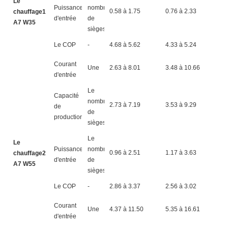
Le
Puissance
nombre
0.58 à 1.75
0.76 à 2.33
0
chauffage1
d'entrée
de
A7 W35
sièges
Le COP
-
4.68 à 5.62
4.33 à 5.24
4
Courant
Une
2.63 à 8.01
3.48 à 10.66
4
d'entrée
Le
Capacité
nombre
2.73 à 7.19
3.53 à 9.29
4
de
de
production
sièges
Le
Le
Puissance
nombre
0.96 à 2.51
1.17 à 3.63
1
chauffage2
d'entrée
de
A7 W55
sièges
Le COP
-
2.86 à 3.37
2.56 à 3.02
2
Courant
Une
4.37 à 11.50
5.35 à 16.61
6
d'entrée