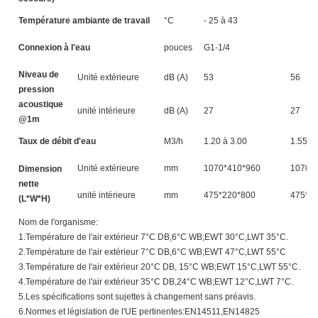
Température ambiante de travail
°C
- 25 à 43
Connexion à l'eau
pouces
G1-1/4
Niveau de
Unité extérieure
dB (A)
53
56
pression
acoustique
unité intérieure
dB (A)
27
27
@1m
Taux de débit d'eau
M3/h
1.20 à 3.00
1.55 à 
Unité extérieure
mm
1070*410*960
1070*
Dimension
nette
unité intérieure
mm
475*220*800
475*2
(L*W*H)
Nom de l'organisme:
1.Température de l'air extérieur 7°C DB,6°C WB;EWT 30°C,LWT 35°C.
2.Température de l'air extérieur 7°C DB,6°C WB;EWT 47°C,LWT 55°C
3.Température de l'air extérieur 20°C DB, 15°C WB;EWT 15°C,LWT 55°C.
4.Température de l'air extérieur 35°C DB,24°C WB;EWT 12°C,LWT 7°C.
5.Les spécifications sont sujettes à changement sans préavis.
6.Normes et législation de l'UE pertinentes:EN14511,EN14825