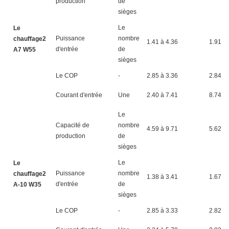
production
de
sièges
Le
Le
Puissance
nombre
chauffage2
1.41 à 4.36
1.91 à 
d'entrée
de
A7 W55
sièges
Le COP
-
2.85 à 3.36
2.84 à 
Courant d'entrée
Une
2.40 à 7.41
8.74 à
Le
Capacité de
nombre
4.59 à 9.71
5.62 à
production
de
sièges
Le
Le
Puissance
nombre
chauffage2
1.38 à 3.41
1.67 à 
d'entrée
de
A-10 W35
sièges
Le COP
-
2.85 à 3.33
2.82 à 