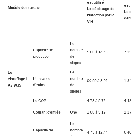
est utilisé
est uti
Modèle de marché
Le dépistage de
Le dép
l'infection par le
deman
VIH
Le
Capacité de
nombre
5.68 à 14.43
7.25 à
production
de
sièges
Le
Le
Puissance
nombre
chauffage1
00,99 à 3.05
1.34 à 
d'entrée
de
A7 W35
sièges
Le COP
-
4.73 à 5.72
4.48 à 
Courant d'entrée
Une
1.68 à 5.19
2.27 à 
Le
Capacité de
nombre
4.73 à 12.44
6.40 à