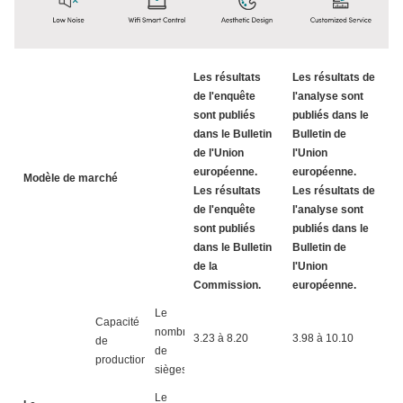
Les résultats
Les résultats de
de l'enquête
l'analyse sont
L
sont publiés
publiés dans le
d
dans le Bulletin
Bulletin de
s
de l'Union
l'Union
d
européenne.
européenne.
Bu
Modèle de marché
Les résultats
Les résultats de
L
de l'enquête
l'analyse sont
d
sont publiés
publiés dans le
s
dans le Bulletin
Bulletin de
d
de la
l'Union
a
Commission.
européenne.
Le
Capacité
nombre
3.23 à 8.20
3.98 à 10.10
4
de
de
production
sièges
Le