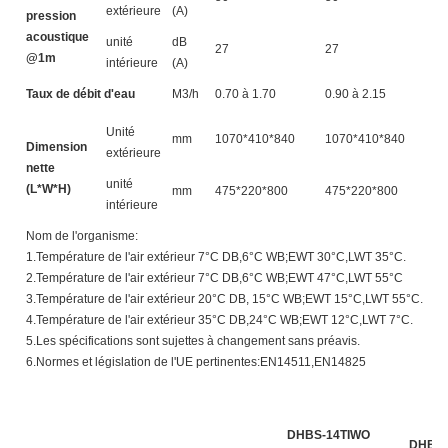
extérieure
(A)
pression
acoustique
unité
dB
27
27
2
@1m
intérieure
(A)
Taux de débit d'eau
M3/h
0.70 à 1.70
0.90 à 2.15
1
Unité
mm
1070*410*840
1070*410*840
1
Dimension
extérieure
nette
unité
(L*W*H)
mm
475*220*800
475*220*800
4
intérieure
Nom de l'organisme:
1.Température de l'air extérieur 7°C DB,6°C WB;EWT 30°C,LWT 35°C.
2.Température de l'air extérieur 7°C DB,6°C WB;EWT 47°C,LWT 55°C
3.Température de l'air extérieur 20°C DB, 15°C WB;EWT 15°C,LWT 55°C.
4.Température de l'air extérieur 35°C DB,24°C WB;EWT 12°C,LWT 7°C.
5.Les spécifications sont sujettes à changement sans préavis.
6.Normes et législation de l'UE pertinentes:EN14511,EN14825
DHBS-14TIWO
DHBS-