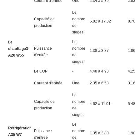
Courant d'entrée
Une
2.34 à 5.79
2.83 à 
Le
Capacité de
nombre
6.82 à 17.32
8.70 à
production
de
sièges
Le
Le
Puissance
nombre
chauffage3
1.38 à 3.87
1.86 à 
d'entrée
de
A20 W55
sièges
Le COP
-
4.48 à 4.93
4.25 à 
Courant d'entrée
Une
2.35 à 6.58
3.16 à 
Le
Capacité de
nombre
4.62 à 11.01
5.48 à
production
de
sièges
Le
Réfrigération4
Puissance
nombre
1.35 à 3.80
1.90 à 
A35 W7
d'entrée
de