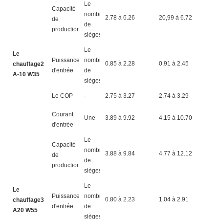
Le
Capacité
nombre
2.78 à 6.26
20,99 à 6.72
3
de
de
production
sièges
Le
Le
Puissance
nombre
0.85 à 2.28
0.91 à 2.45
0
chauffage2
d'entrée
de
A-10 W35
sièges
Le COP
-
2.75 à 3.27
2.74 à 3.29
2
Courant
Une
3.89 à 9.92
4.15 à 10.70
4
d'entrée
Le
Capacité
nombre
3.88 à 9.84
4.77 à 12.12
5
de
de
production
sièges
Le
Le
Puissance
nombre
0.80 à 2.23
1.04 à 2.91
1
chauffage3
d'entrée
de
A20 W55
sièges