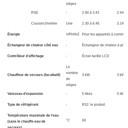
sièges
RSE
-
2.90 à 3.42
2.44 à 
Courant d'entrée
Une
2.30 à 6.46
3.24 à 
Énergie
V/PH/HZ
Pour les appareils à comma
Échangeur de chaleur côté eau
-
Échangeur de chaleur à plaq
Contrôleur d'affichage
-
Écran tactile LCD
Le
nombre
Chauffeur de secours (facultatif)
3 kW
3 kW
de
sièges
Vaisseau d'expansion
-
5 litres
5 litres
Type de réfrigérant
-
R32: le produit
Température maximale de l'eau
°C
60
(sans le chauffe-eau de
secours)