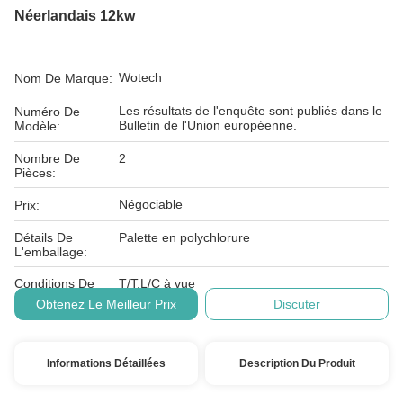
Néerlandais 12kw
Wotech
Nom De Marque:
Les résultats de l'enquête sont publiés dans le
Numéro De
Bulletin de l'Union européenne.
Modèle:
Nombre De
2
Pièces:
Négociable
Prix:
Détails De
Palette en polychlorure
L'emballage:
Conditions De
T/T,L/C à vue
Paiement:
Obtenez Le Meilleur Prix
Discuter
Informations Détaillées
Description Du Produit