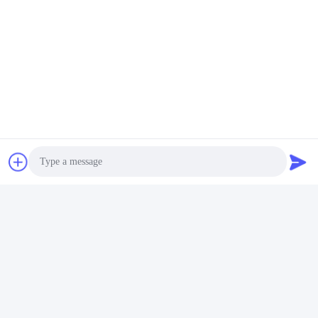
Photo
Video Call
Audio Call