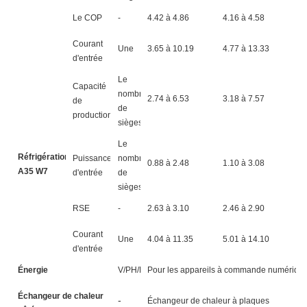
Le COP
-
4.42 à 4.86
4.16 à 4.58
4
Courant
Une
3.65 à 10.19
4.77 à 13.33
5
d'entrée
Le
Capacité
nombre
2.74 à 6.53
3.18 à 7.57
4
de
de
production
sièges
Le
Réfrigération4
Puissance
nombre
0.88 à 2.48
1.10 à 3.08
1
A35 W7
d'entrée
de
sièges
RSE
-
2.63 à 3.10
2.46 à 2.90
2
Courant
Une
4.04 à 11.35
5.01 à 14.10
5
d'entrée
Énergie
V/PH/HZ
Pour les appareils à commande numérique
Échangeur de chaleur
-
Échangeur de chaleur à plaques