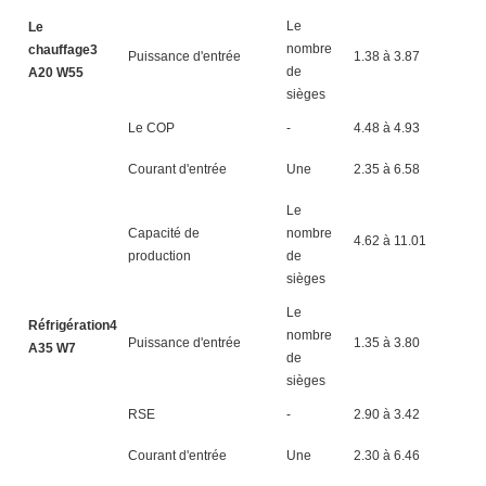
Le
Le
nombre
chauffage3
Puissance d'entrée
1.38 à 3.87
1.
de
A20 W55
sièges
Le COP
-
4.48 à 4.93
4.
Courant d'entrée
Une
2.35 à 6.58
3.
Le
Capacité de
nombre
4.62 à 11.01
5.
production
de
sièges
Le
Réfrigération4
nombre
Puissance d'entrée
1.35 à 3.80
1.
A35 W7
de
sièges
RSE
-
2.90 à 3.42
2.
Courant d'entrée
Une
2.30 à 6.46
3.