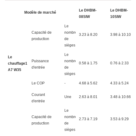
Le DHBM-
Le DHBM-
Modèle de marché
08SIW
10SIW
Le
Capacité de
nombre
3.23 à 8.20
3.98 à 10.10
production
de
sièges
Le
Le
Puissance
nombre
0.58 à 1.75
0.76 à 2.33
chauffage1
d'entrée
de
A7 W35
sièges
Le COP
-
4.68 à 5.62
4.33 à 5.24
Courant
Une
2.63 à 8.01
3.48 à 10.66
d'entrée
Le
Capacité de
nombre
2.73 à 7.19
3.53 à 9.29
production
de
sièges