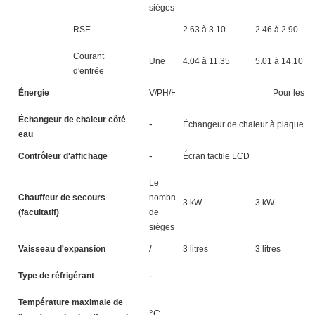
sièges
RSE
-
2.63 à 3.10
2.46 à 2.90
Courant
Une
4.04 à 11.35
5.01 à 14.10
d'entrée
Énergie
V/PH/HZ
Pour les a
Échangeur de chaleur côté
-
Échangeur de chaleur à plaques
eau
-
Contrôleur d'affichage
Écran tactile LCD
Le
Chauffeur de secours
nombre
3 kW
3 kW
(facultatif)
de
sièges
/
Vaisseau d'expansion
3 litres
3 litres
-
Type de réfrigérant
Température maximale de
°C