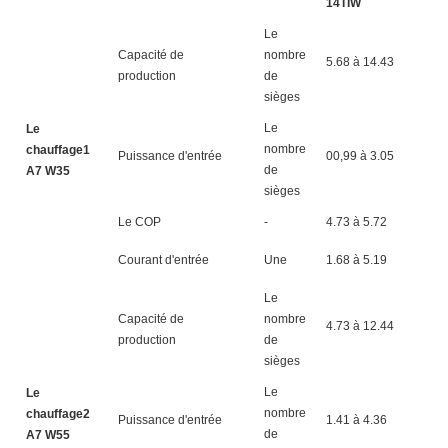
14TIW
1
Le
Capacité de
nombre
5.68 à 14.43
7.
production
de
sièges
Le
Le
nombre
chauffage1
Puissance d'entrée
00,99 à 3.05
1.
de
A7 W35
sièges
Le COP
-
4.73 à 5.72
4.
Courant d'entrée
Une
1.68 à 5.19
2.
Le
Capacité de
nombre
4.73 à 12.44
6.
production
de
sièges
Le
Le
nombre
chauffage2
Puissance d'entrée
1.41 à 4.36
1.
de
A7 W55