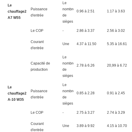
Le
Le
Puissance
nombre
0.96 à 2.51
1.17 à 3.63
chauffage2
d'entrée
de
A7 W55
sièges
Le COP
-
2.86 à 3.37
2.56 à 3.02
Courant
Une
4.37 à 11.50
5.35 à 16.61
d'entrée
Le
Capacité de
nombre
2.78 à 6.26
20,99 à 6.72
production
de
sièges
Le
Le
Puissance
nombre
0.85 à 2.28
0.91 à 2.45
chauffage2
d'entrée
de
A-10 W35
sièges
Le COP
-
2.75 à 3.27
2.74 à 3.29
Courant
Une
3.89 à 9.92
4.15 à 10.70
d'entrée