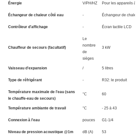
Énergie
V/PH/HZ
Pour les appareils à
Échangeur de chaleur côté eau
-
Échangeur de chaleur
Contrôleur d'affichage
-
Écran tactile LCD
Le
nombre
Chauffeur de secours (facultatif)
3 kW
3
de
sièges
Vaisseau d'expansion
/
5 litres
5 
Type de réfrigérant
-
R32: le produit
Température maximale de l'eau (sans
°C
60
le chauffe-eau de secours)
Température ambiante de travail
°C
- 25 à 43
Connexion à l'eau
pouces
G1-1/4
Niveau de pression acoustique @1m
dB (A)
53
5