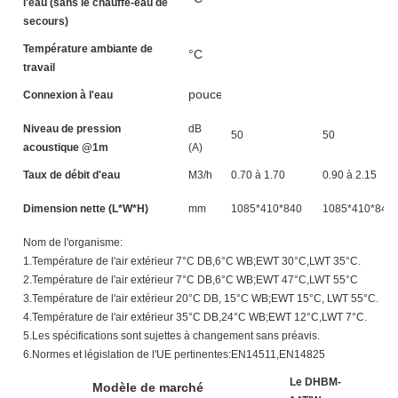
l'eau (sans le chauffe-eau de
secours)
Température ambiante de
°C
travail
pouces
Connexion à l'eau
Niveau de pression
dB
50
50
acoustique @1m
(A)
Taux de débit d'eau
M3/h
0.70 à 1.70
0.90 à 2.15
Dimension nette (L*W*H)
mm
1085*410*840
1085*410*840
Nom de l'organisme:
1.Température de l'air extérieur 7°C DB,6°C WB;EWT 30°C,LWT 35°C.
2.Température de l'air extérieur 7°C DB,6°C WB;EWT 47°C,LWT 55°C
3.Température de l'air extérieur 20°C DB, 15°C WB;EWT 15°C, LWT 55°C.
4.Température de l'air extérieur 35°C DB,24°C WB;EWT 12°C,LWT 7°C.
5.Les spécifications sont sujettes à changement sans préavis.
6.Normes et législation de l'UE pertinentes:EN14511,EN14825
Le DHBM-
L
Modèle de marché