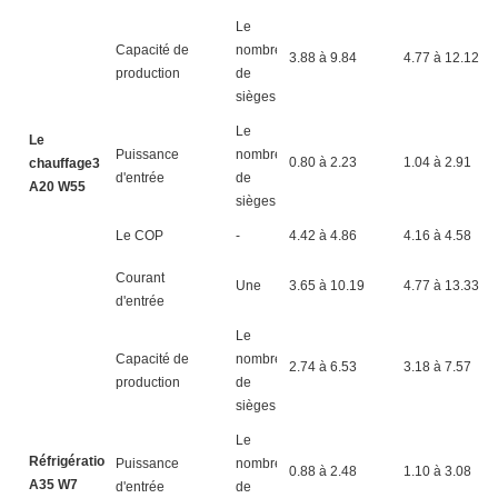
Le
Capacité de
nombre
3.88 à 9.84
4.77 à 12.12
production
de
sièges
Le
Le
Puissance
nombre
0.80 à 2.23
1.04 à 2.91
chauffage3
d'entrée
de
A20 W55
sièges
Le COP
-
4.42 à 4.86
4.16 à 4.58
Courant
Une
3.65 à 10.19
4.77 à 13.33
d'entrée
Le
Capacité de
nombre
2.74 à 6.53
3.18 à 7.57
production
de
sièges
Le
Réfrigération4
Puissance
nombre
0.88 à 2.48
1.10 à 3.08
A35 W7
d'entrée
de