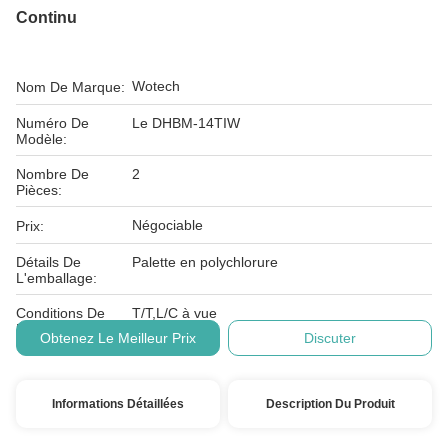
Continu
Wotech
Nom De Marque:
Numéro De
Le DHBM-14TIW
Modèle:
Nombre De
2
Pièces:
Négociable
Prix:
Détails De
Palette en polychlorure
L'emballage:
Conditions De
T/T,L/C à vue
Paiement:
Obtenez Le Meilleur Prix
Discuter
Informations Détaillées
Description Du Produit