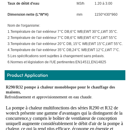
Taux de débit d'eau
M3/h
1.20 à 3.00
1.
Dimension nette (L*W*H)
mm
1150*430*960
1
Nom de l'organisme:
1.Température de l'air extérieur 7°C DB,6°C WB;EWT 30°C,LWT 35°C.
2.Température de l'air extérieur 7°C DB,6°C WB;EWT 47°C,LWT 55°C
3.Température de l'air extérieur 20°C DB, 15°C WB;EWT 15°C,LWT 55°C.
4.Température de l'air extérieur 35°C DB,24°C WB;EWT 12°C,LWT 7°C.
5.Les spécifications sont sujettes à changement sans préavis.
6.Normes et législation de l'UE pertinentes:EN14511,EN14825
R290/R32 pompe à chaleur monobloque pour le chauffage des 
maisons,
Refroidissement et approvisionnement en eau chaude.
La pompe à chaleur multifonctions des séries R290 et R32 de 
wotech présente une gamme d'avantages qui la distinguent de la 
concurrence,y compris le boîtier de ventilateur de conception 
uniqueIl augmente considérablement le débit d'air de la pompe à 
chaleur, ce qui la rend plus efficace, économe en énergie et 