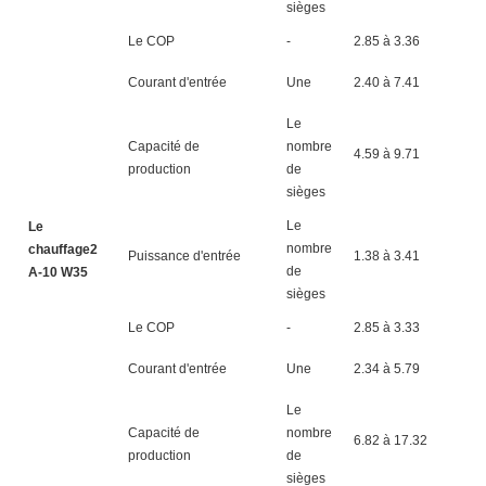
sièges
Le COP
-
2.85 à 3.36
2.
Courant d'entrée
Une
2.40 à 7.41
8.
Le
Capacité de
nombre
4.59 à 9.71
5.
production
de
sièges
Le
Le
nombre
chauffage2
Puissance d'entrée
1.38 à 3.41
1.
de
A-10 W35
sièges
Le COP
-
2.85 à 3.33
2.
Courant d'entrée
Une
2.34 à 5.79
2.
Le
Capacité de
nombre
6.82 à 17.32
8.
production
de
sièges