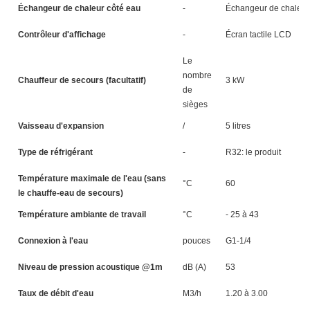
Échangeur de chaleur côté eau
-
Échangeur de chaleur
Contrôleur d'affichage
-
Écran tactile LCD
Le
nombre
Chauffeur de secours (facultatif)
3 kW
3
de
sièges
Vaisseau d'expansion
/
5 litres
5 
Type de réfrigérant
-
R32: le produit
Température maximale de l'eau (sans
°C
60
le chauffe-eau de secours)
Température ambiante de travail
°C
- 25 à 43
Connexion à l'eau
pouces
G1-1/4
Niveau de pression acoustique @1m
dB (A)
53
5
Taux de débit d'eau
M3/h
1.20 à 3.00
1.