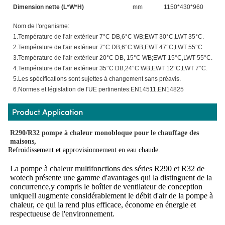
Dimension nette (L*W*H)
mm
1150*430*960
1
Nom de l'organisme:
1.Température de l'air extérieur 7°C DB,6°C WB;EWT 30°C,LWT 35°C.
2.Température de l'air extérieur 7°C DB,6°C WB;EWT 47°C,LWT 55°C
3.Température de l'air extérieur 20°C DB, 15°C WB;EWT 15°C,LWT 55°C.
4.Température de l'air extérieur 35°C DB,24°C WB;EWT 12°C,LWT 7°C.
5.Les spécifications sont sujettes à changement sans préavis.
6.Normes et législation de l'UE pertinentes:EN14511,EN14825
R290/R32 pompe à chaleur monobloque pour le chauffage des 
maisons,
Refroidissement et approvisionnement en eau chaude.
La pompe à chaleur multifonctions des séries R290 et R32 de 
wotech présente une gamme d'avantages qui la distinguent de la 
concurrence,y compris le boîtier de ventilateur de conception 
uniqueIl augmente considérablement le débit d'air de la pompe à 
chaleur, ce qui la rend plus efficace, économe en énergie et 
respectueuse de l'environnement.