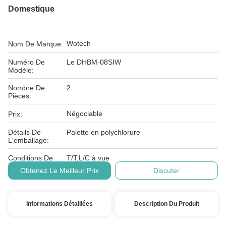
Domestique
Wotech
Nom De Marque:
Numéro De
Le DHBM-08SIW
Modèle:
Nombre De
2
Pièces:
Négociable
Prix:
Détails De
Palette en polychlorure
L'emballage:
Conditions De
T/T,L/C à vue
Paiement:
Obtenez Le Meilleur Prix
Discuter
Informations Détaillées
Description Du Produit