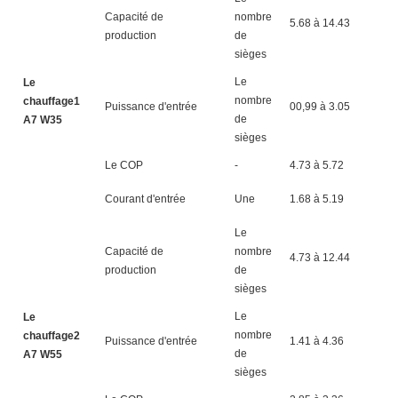
Capacité de
nombre
5.68 à 14.43
7.
production
de
sièges
Le
Le
nombre
chauffage1
Puissance d'entrée
00,99 à 3.05
1.
de
A7 W35
sièges
Le COP
-
4.73 à 5.72
4.
Courant d'entrée
Une
1.68 à 5.19
2.
Le
Capacité de
nombre
4.73 à 12.44
6.
production
de
sièges
Le
Le
nombre
chauffage2
Puissance d'entrée
1.41 à 4.36
1.
de
A7 W55
sièges