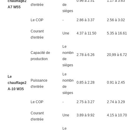
0.96 à 2.51
1.17 à 3.63
chauffage2
d'entrée
de
A7 W55
sièges
Le COP
-
2.86 à 3.37
2.56 à 3.02
Courant
Une
4.37 à 11.50
5.35 à 16.61
d'entrée
Le
Capacité de
nombre
2.78 à 6.26
20,99 à 6.72
production
de
sièges
Le
Le
Puissance
nombre
0.85 à 2.28
0.91 à 2.45
chauffage2
d'entrée
de
A-10 W35
sièges
Le COP
-
2.75 à 3.27
2.74 à 3.29
Courant
Une
3.89 à 9.92
4.15 à 10.70
d'entrée
Le