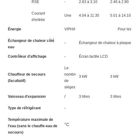
RSE
-
2.63 à 3.10
2.46 à 2.90
Courant
Une
4.04 à 11.35
5.01 à 14.10
d'entrée
Énergie
V/PH/HZ
Pour les a
Échangeur de chaleur côté
-
Échangeur de chaleur à plaques
eau
-
Contrôleur d'affichage
Écran tactile LCD
Le
Chauffeur de secours
nombre
3 kW
3 kW
(facultatif)
de
sièges
/
Vaisseau d'expansion
3 litres
3 litres
-
Type de réfrigérant
Température maximale de
°C
l'eau (sans le chauffe-eau de
secours)