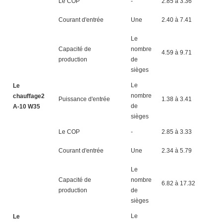
Le COP
-
2.85 à 3.36
2.
Courant d'entrée
Une
2.40 à 7.41
8.
Le
Capacité de
nombre
4.59 à 9.71
5.
production
de
sièges
Le
Le
nombre
chauffage2
Puissance d'entrée
1.38 à 3.41
1.
de
A-10 W35
sièges
Le COP
-
2.85 à 3.33
2.
Courant d'entrée
Une
2.34 à 5.79
2.
Le
Capacité de
nombre
6.82 à 17.32
8.
production
de
sièges
Le
Le