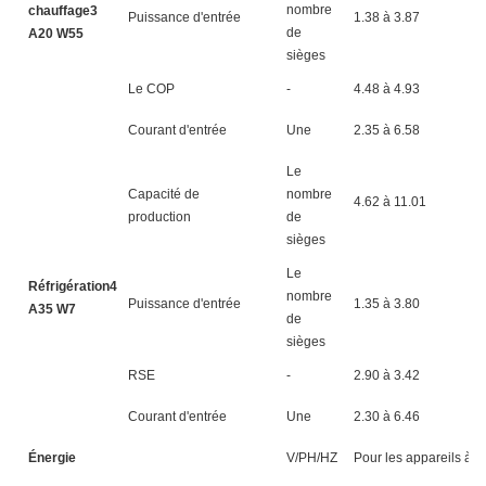
nombre
chauffage3
Puissance d'entrée
1.38 à 3.87
1.
de
A20 W55
sièges
Le COP
-
4.48 à 4.93
4.
Courant d'entrée
Une
2.35 à 6.58
3.
Le
Capacité de
nombre
4.62 à 11.01
5.
production
de
sièges
Le
Réfrigération4
nombre
Puissance d'entrée
1.35 à 3.80
1.
A35 W7
de
sièges
RSE
-
2.90 à 3.42
2.
Courant d'entrée
Une
2.30 à 6.46
3.
Énergie
V/PH/HZ
Pour les appareils à