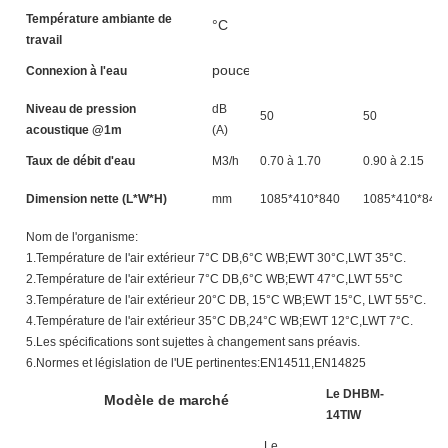
Température ambiante de
°C
travail
pouces
Connexion à l'eau
Niveau de pression
dB
50
50
acoustique @1m
(A)
Taux de débit d'eau
M3/h
0.70 à 1.70
0.90 à 2.15
Dimension nette (L*W*H)
mm
1085*410*840
1085*410*840
Nom de l'organisme:
1.Température de l'air extérieur 7°C DB,6°C WB;EWT 30°C,LWT 35°C.
2.Température de l'air extérieur 7°C DB,6°C WB;EWT 47°C,LWT 55°C
3.Température de l'air extérieur 20°C DB, 15°C WB;EWT 15°C, LWT 55°C.
4.Température de l'air extérieur 35°C DB,24°C WB;EWT 12°C,LWT 7°C.
5.Les spécifications sont sujettes à changement sans préavis.
6.Normes et législation de l'UE pertinentes:EN14511,EN14825
Le DHBM-
L
Modèle de marché
14TIW
1
Le