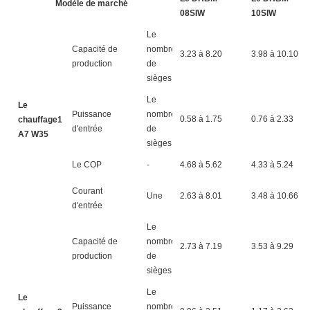
Modèle de marché
08SIW
10SIW
Le
Capacité de
nombre
3.23 à 8.20
3.98 à 10.10
production
de
sièges
Le
Le
Puissance
nombre
0.58 à 1.75
0.76 à 2.33
chauffage1
d'entrée
de
A7 W35
sièges
Le COP
-
4.68 à 5.62
4.33 à 5.24
Courant
Une
2.63 à 8.01
3.48 à 10.66
d'entrée
Le
Capacité de
nombre
2.73 à 7.19
3.53 à 9.29
production
de
sièges
Le
Le
Puissance
nombre