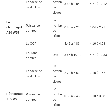
Capacité de
nombre
3.88 à 9.84
4.77 à 12.12
production
de
sièges
Le
Le
Puissance
nombre
0.80 à 2.23
1.04 à 2.91
chauffage3
d'entrée
de
A20 W55
sièges
Le COP
-
4.42 à 4.86
4.16 à 4.58
Courant
Une
3.65 à 10.19
4.77 à 13.33
d'entrée
Le
Capacité de
nombre
2.74 à 6.53
3.18 à 7.57
production
de
sièges
Le
Réfrigération4
Puissance
nombre
0.88 à 2.48
1.10 à 3.08
A35 W7
d'entrée
de
sièges