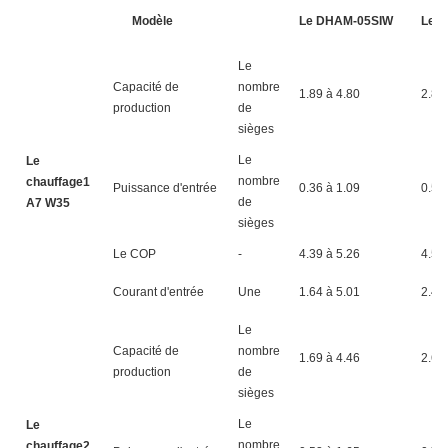
Modèle
Le DHAM-05SIW
Le 
Le
Capacité de
nombre
1.89 à 4.80
2.84
production
de
sièges
Le
Le
nombre
chauffage1
Puissance d'entrée
0.36 à 1.09
0.52
de
A7 W35
sièges
Le COP
-
4.39 à 5.26
4.59
Courant d'entrée
Une
1.64 à 5.01
2.41
Le
Capacité de
nombre
1.69 à 4.46
2.64
production
de
sièges
Le
Le
nombre
chauffage2