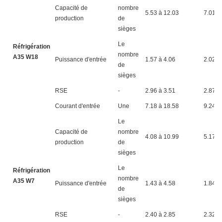
Capacité de
nombre
5.53 à 12.03
7.01 à
production
de
sièges
Le
Réfrigération4
nombre
A35 W18
Puissance d'entrée
1.57 à 4.06
2.02 à
de
sièges
RSE
-
2.96 à 3.51
2.87 à
Courant d'entrée
Une
7.18 à 18.58
9.24 à
Le
Capacité de
nombre
4.08 à 10.99
5.17 à
production
de
sièges
Le
Réfrigération5
nombre
A35 W7
Puissance d'entrée
1.43 à 4.58
1.84 à
de
sièges
RSE
-
2.40 à 2.85
2.32 à