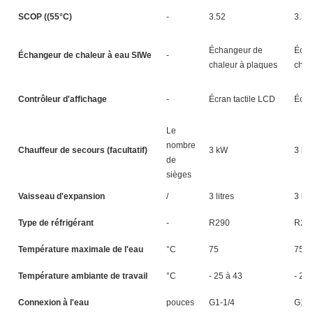
SCOP ((55°C)
-
3.52
3.51
Échangeur de
Écha
Échangeur de chaleur à eau SIWe
-
chaleur à plaques
chal
Contrôleur d'affichage
-
Écran tactile LCD
Écra
Le
nombre
Chauffeur de secours (facultatif)
3 kW
3 kW
de
sièges
Vaisseau d'expansion
/
3 litres
3 litr
Type de réfrigérant
-
R290
R29
Température maximale de l'eau
°C
75
75
Température ambiante de travail
°C
- 25 à 43
- 25 
Connexion à l'eau
pouces
G1-1/4
G1-1