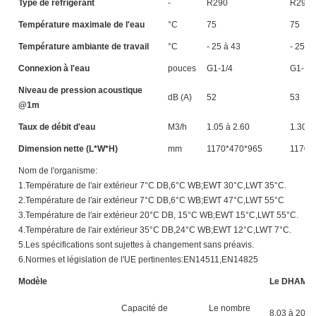
Type de réfrigérant
-
R290
R290
Température maximale de l'eau
°C
75
75
Température ambiante de travail
°C
- 25 à 43
- 25 à
Connexion à l'eau
pouces
G1-1/4
G1-1/4
Niveau de pression acoustique
dB (A)
52
53
@1m
Taux de débit d'eau
M3/h
1.05 à 2.60
1.30 à
Dimension nette (L*W*H)
mm
1170*470*965
1170*
Nom de l'organisme:
1.Température de l'air extérieur 7°C DB,6°C WB;EWT 30°C,LWT 35°C.
2.Température de l'air extérieur 7°C DB,6°C WB;EWT 47°C,LWT 55°C
3.Température de l'air extérieur 20°C DB, 15°C WB;EWT 15°C,LWT 55°C.
4.Température de l'air extérieur 35°C DB,24°C WB;EWT 12°C,LWT 7°C.
5.Les spécifications sont sujettes à changement sans préavis.
6.Normes et législation de l'UE pertinentes:EN14511,EN14825
Modèle
Le DHAM-2
Capacité de
Le nombre
8.03 à 20.3