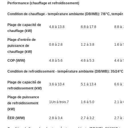
Performance (chauffage et refroidissement)
Condition de chauffage - température ambiante (DB/WB): 7/6°C, température
Plage de capacité de
4.8 à 13.8
6.8 à 17.8
8.8 à 22
chauffage (kW)
Plage d'entrée de
0.8 à 2.8
1.2 à 3.8
1.6 à 5.1
puissance de
chauffage (kW)
COP (W/W)
4.8 à 5.6
4.6 à 5.3
4.4 à 5.2
Condition de refroidissement - température ambiante (DB/WB): 35/24°C, te
Plage de capacité de
3.6 à 10.4
5.1 à 13.4
6.6 à 17
refroidissement (kW)
Plage de puissance
1Un à trois.7
1.6 à 5.0
2.1 à 6.3
de refroidissement
(kW)
ÉER (W/W)
2.8 à 3.4
2.7 à 3.2
2.7 à 3.1