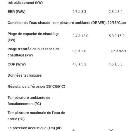
refroidissement (kW)
ÉER (W/W)
2.7 à 3.3
2.8 à 3.4
Condition de l'eau chaude - température ambiante (DB/WB): 20/15°C,tempér
Plage de capacité de chauffage
3.4 à 13.0
5.8 à 15.9
(kW)
Plage d'entrée de puissance de
0.6 à 2.8
1Un à trois.5
chauffage (kW)
COP (W/W)
4.6 à 5.3
4.6 à 5.5
Données techniques
Résistance à l'érosion (35°C/55°C)
Température ambiante de
fonctionnement (°C)
Température maximale de l'eau de
sortie (°C)
La pression acoustique (1m) (dB
48
52