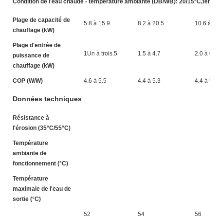
Condition de l'eau chaude - température ambiante (DB/WB): 20/15°C,tempér
Plage de capacité de
5.8 à 15.9
8.2 à 20.5
10.6 à 2
chauffage (kW)
Plage d'entrée de
1Un à trois.5
1.5 à 4.7
2.0 à 6.0
puissance de
chauffage (kW)
COP (W/W)
4.6 à 5.5
4.4 à 5.3
4.4 à 5.2
Données techniques
Résistance à
A
l'érosion (35°C/55°C)
Température
-
ambiante de
fonctionnement (°C)
Température
maximale de l'eau de
sortie (°C)
52
54
56