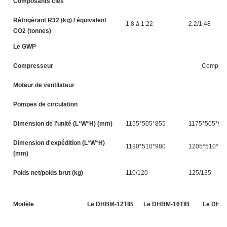
Composants clés
Réfrigérant R32 (kg) / équivalent
1.8 à 1.22
2.2/1.48
CO2 (tonnes)
Le GWP
Compresseur
Compresse
Moteur de ventilateur
Mo
Pompes de circulation
Dimension de l'unité (L*W*H) (mm)
1155*505*855
1175*505*98
Dimension d'expédition (L*W*H)
1190*510*980
1205*510*11
(mm)
Poids net/poids brut (kg)
110/120
125/135
Modèle
Le DHBM-12TIB
Le DHBM-16TIB
Le DHB