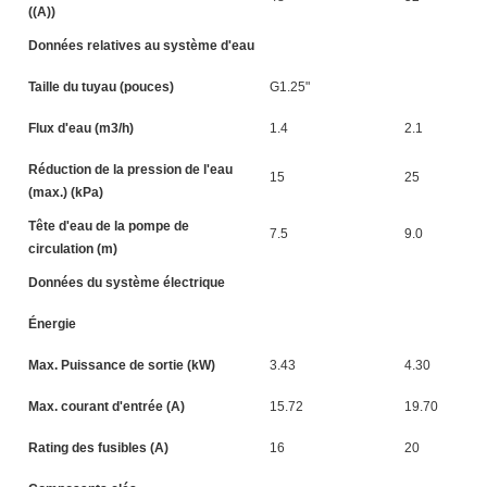
((A))
Données relatives au système d'eau
Taille du tuyau (pouces)
G1.25"
Flux d'eau (m3/h)
1.4
2.1
Réduction de la pression de l'eau
15
25
(max.) (kPa)
Tête d'eau de la pompe de
7.5
9.0
circulation (m)
Données du système électrique
Énergie
Max. Puissance de sortie (kW)
3.43
4.30
Max. courant d'entrée (A)
15.72
19.70
Rating des fusibles (A)
16
20