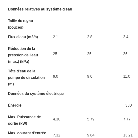
Données relatives au système d'eau
Taille du tuyau
(pouces)
Flux d'eau (m3/h)
2.1
2.8
3.4
Réduction de la
25
25
35
pression de l'eau
(max.) (kPa)
Tête d'eau de la
9.0
9.0
11.0
pompe de circulation
(m)
Données du système électrique
Énergie
380 à 4
Max. Puissance de
4.30
5.79
7.77
sortie (kW)
Max. courant d'entrée
7.32
9.84
13.21