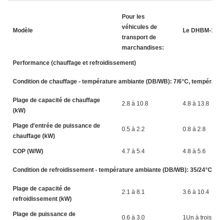
Pour les
véhicules de
Modèle
Le DHBM-12
transport de
marchandises:
Performance (chauffage et refroidissement)
Condition de chauffage - température ambiante (DB/WB): 7/6°C, température
Plage de capacité de chauffage
2.8 à 10.8
4.8 à 13.8
(kW)
Plage d'entrée de puissance de
0.5 à 2.2
0.8 à 2.8
chauffage (kW)
COP (W/W)
4.7 à 5.4
4.8 à 5.6
Condition de refroidissement - température ambiante (DB/WB): 35/24°C, te
Plage de capacité de
2.1 à 8.1
3.6 à 10.4
refroidissement (kW)
Plage de puissance de
0.6 à 3.0
1Un à trois.7