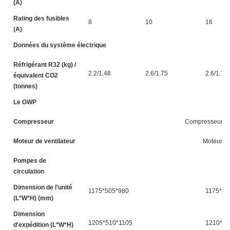
(A)
Rating des fusibles
8
10
16
(A)
Données du système électrique
Réfrigérant R32 (kg) /
2.2/1.48
2.6/1.75
2.6/1.75
équivalent CO2
(tonnes)
Le GWP
Compresseur
Compresseur rot
Moteur de ventilateur
Moteur à 
Pompes de
circulation
Dimension de l'unité
1175*505*980
1175*50
(L*W*H) (mm)
Dimension
1205*510*1105
1210*54
d'expédition (L*W*H)