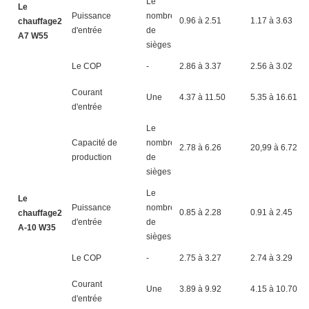
Le
Le
Puissance
nombre
0.96 à 2.51
1.17 à 3.63
chauffage2
d'entrée
de
A7 W55
sièges
Le COP
-
2.86 à 3.37
2.56 à 3.02
Courant
Une
4.37 à 11.50
5.35 à 16.61
d'entrée
Le
Capacité de
nombre
2.78 à 6.26
20,99 à 6.72
production
de
sièges
Le
Le
Puissance
nombre
0.85 à 2.28
0.91 à 2.45
chauffage2
d'entrée
de
A-10 W35
sièges
Le COP
-
2.75 à 3.27
2.74 à 3.29
Courant
Une
3.89 à 9.92
4.15 à 10.70
d'entrée