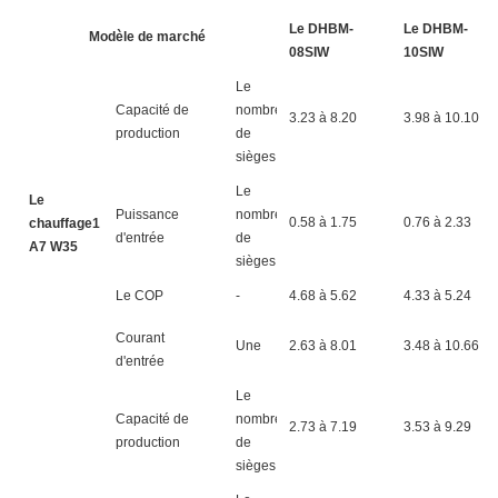
Le DHBM-
Le DHBM-
Modèle de marché
08SIW
10SIW
Le
Capacité de
nombre
3.23 à 8.20
3.98 à 10.10
production
de
sièges
Le
Le
Puissance
nombre
0.58 à 1.75
0.76 à 2.33
chauffage1
d'entrée
de
A7 W35
sièges
Le COP
-
4.68 à 5.62
4.33 à 5.24
Courant
Une
2.63 à 8.01
3.48 à 10.66
d'entrée
Le
Capacité de
nombre
2.73 à 7.19
3.53 à 9.29
production
de
sièges