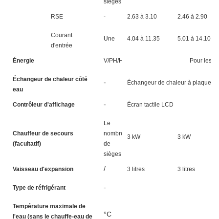
sièges
RSE
-
2.63 à 3.10
2.46 à 2.90
Courant
Une
4.04 à 11.35
5.01 à 14.10
d'entrée
Énergie
V/PH/HZ
Pour les a
Échangeur de chaleur côté
-
Échangeur de chaleur à plaques
eau
-
Contrôleur d'affichage
Écran tactile LCD
Le
Chauffeur de secours
nombre
3 kW
3 kW
(facultatif)
de
sièges
/
Vaisseau d'expansion
3 litres
3 litres
-
Type de réfrigérant
Température maximale de
°C
l'eau (sans le chauffe-eau de