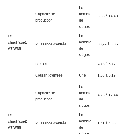
Le
Capacité de
nombre
5.68 à 14.43
7.
production
de
sièges
Le
Le
nombre
chauffage1
Puissance d'entrée
00,99 à 3.05
1.
de
A7 W35
sièges
Le COP
-
4.73 à 5.72
4.
Courant d'entrée
Une
1.68 à 5.19
2.
Le
Capacité de
nombre
4.73 à 12.44
6.
production
de
sièges
Le
Le
nombre
chauffage2
Puissance d'entrée
1.41 à 4.36
1.
de
A7 W55
sièges