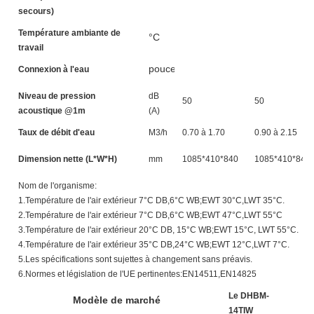
secours)
Température ambiante de
°C
travail
pouces
Connexion à l'eau
Niveau de pression
dB
50
50
acoustique @1m
(A)
Taux de débit d'eau
M3/h
0.70 à 1.70
0.90 à 2.15
Dimension nette (L*W*H)
mm
1085*410*840
1085*410*840
Nom de l'organisme:
1.Température de l'air extérieur 7°C DB,6°C WB;EWT 30°C,LWT 35°C.
2.Température de l'air extérieur 7°C DB,6°C WB;EWT 47°C,LWT 55°C
3.Température de l'air extérieur 20°C DB, 15°C WB;EWT 15°C, LWT 55°C.
4.Température de l'air extérieur 35°C DB,24°C WB;EWT 12°C,LWT 7°C.
5.Les spécifications sont sujettes à changement sans préavis.
6.Normes et législation de l'UE pertinentes:EN14511,EN14825
Le DHBM-
L
Modèle de marché
14TIW
1