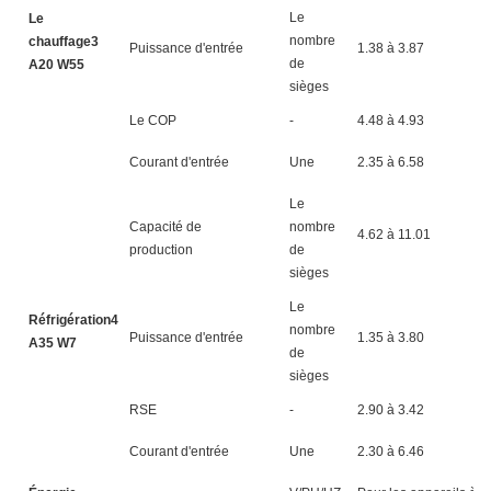
Le
Le
nombre
chauffage3
Puissance d'entrée
1.38 à 3.87
1.
de
A20 W55
sièges
Le COP
-
4.48 à 4.93
4.
Courant d'entrée
Une
2.35 à 6.58
3.
Le
Capacité de
nombre
4.62 à 11.01
5.
production
de
sièges
Le
Réfrigération4
nombre
Puissance d'entrée
1.35 à 3.80
1.
A35 W7
de
sièges
RSE
-
2.90 à 3.42
2.
Courant d'entrée
Une
2.30 à 6.46
3.