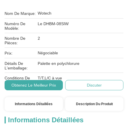
Wotech
Nom De Marque:
Numéro De
Le DHBM-08SIW
Modèle:
Nombre De
2
Pièces:
Négociable
Prix:
Détails De
Palette en polychlorure
L'emballage:
Conditions De
T/T,L/C à vue
Paiement:
Obtenez Le Meilleur Prix
Discuter
Informations Détaillées
Description Du Produit
Informations Détaillées