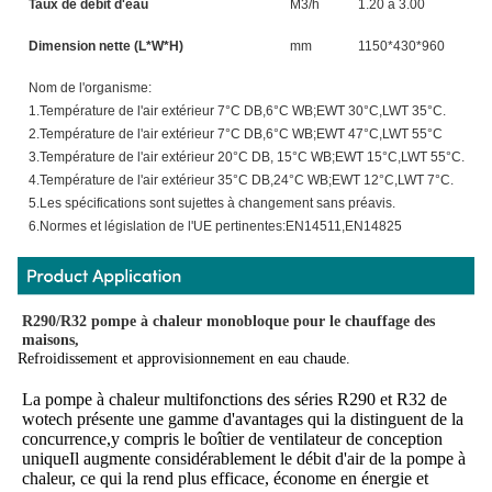
Taux de débit d'eau
M3/h
1.20 à 3.00
1.
Dimension nette (L*W*H)
mm
1150*430*960
1
Nom de l'organisme:
1.Température de l'air extérieur 7°C DB,6°C WB;EWT 30°C,LWT 35°C.
2.Température de l'air extérieur 7°C DB,6°C WB;EWT 47°C,LWT 55°C
3.Température de l'air extérieur 20°C DB, 15°C WB;EWT 15°C,LWT 55°C.
4.Température de l'air extérieur 35°C DB,24°C WB;EWT 12°C,LWT 7°C.
5.Les spécifications sont sujettes à changement sans préavis.
6.Normes et législation de l'UE pertinentes:EN14511,EN14825
R290/R32 pompe à chaleur monobloque pour le chauffage des 
maisons,
Refroidissement et approvisionnement en eau chaude.
La pompe à chaleur multifonctions des séries R290 et R32 de 
wotech présente une gamme d'avantages qui la distinguent de la 
concurrence,y compris le boîtier de ventilateur de conception 
uniqueIl augmente considérablement le débit d'air de la pompe à 
chaleur, ce qui la rend plus efficace, économe en énergie et 