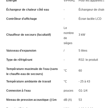
Énergie
V/PH/HZ
Pour les appareils à
Échangeur de chaleur côté eau
-
Échangeur de chaleur
Contrôleur d'affichage
-
Écran tactile LCD
Le
nombre
Chauffeur de secours (facultatif)
3 kW
3
de
sièges
Vaisseau d'expansion
/
5 litres
5 
Type de réfrigérant
-
R32: le produit
Température maximale de l'eau (sans
°C
60
le chauffe-eau de secours)
Température ambiante de travail
°C
- 25 à 43
Connexion à l'eau
pouces
G1-1/4
Niveau de pression acoustique @1m
dB (A)
53
5