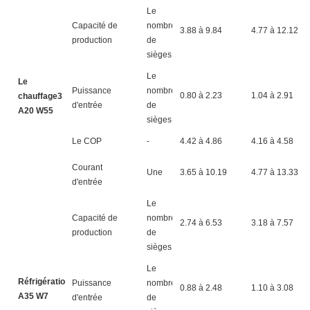
Le
Capacité de
nombre
3.88 à 9.84
4.77 à 12.12
production
de
sièges
Le
Le
Puissance
nombre
0.80 à 2.23
1.04 à 2.91
chauffage3
d'entrée
de
A20 W55
sièges
Le COP
-
4.42 à 4.86
4.16 à 4.58
Courant
Une
3.65 à 10.19
4.77 à 13.33
d'entrée
Le
Capacité de
nombre
2.74 à 6.53
3.18 à 7.57
production
de
sièges
Le
Réfrigération4
Puissance
nombre
0.88 à 2.48
1.10 à 3.08
A35 W7
d'entrée
de