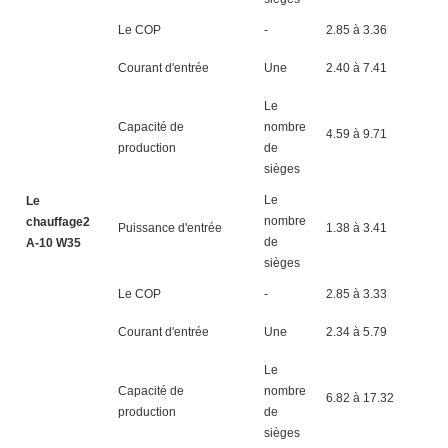
Le COP
-
2.85 à 3.36
2.
Courant d'entrée
Une
2.40 à 7.41
8.
Le
Capacité de
nombre
4.59 à 9.71
5.
production
de
sièges
Le
Le
nombre
chauffage2
Puissance d'entrée
1.38 à 3.41
1.
de
A-10 W35
sièges
Le COP
-
2.85 à 3.33
2.
Courant d'entrée
Une
2.34 à 5.79
2.
Le
Capacité de
nombre
6.82 à 17.32
8.
production
de
sièges