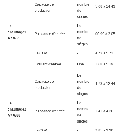
Capacité de
nombre
5.68 à 14.43
7.
production
de
sièges
Le
Le
nombre
chauffage1
Puissance d'entrée
00,99 à 3.05
1.
de
A7 W35
sièges
Le COP
-
4.73 à 5.72
4.
Courant d'entrée
Une
1.68 à 5.19
2.
Le
Capacité de
nombre
4.73 à 12.44
6.
production
de
sièges
Le
Le
nombre
chauffage2
Puissance d'entrée
1.41 à 4.36
1.
de
A7 W55
sièges
Le COP
-
2.85 à 3.36
2.