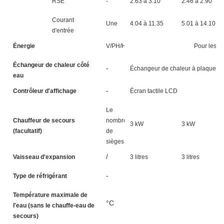
RSE
-
2.63 à 3.10
2.46 à 2.90
Courant
Une
4.04 à 11.35
5.01 à 14.10
d'entrée
Énergie
V/PH/HZ
Pour les a
Échangeur de chaleur côté
-
Échangeur de chaleur à plaques
eau
-
Contrôleur d'affichage
Écran tactile LCD
Le
Chauffeur de secours
nombre
3 kW
3 kW
(facultatif)
de
sièges
/
Vaisseau d'expansion
3 litres
3 litres
-
Type de réfrigérant
Température maximale de
°C
l'eau (sans le chauffe-eau de
secours)