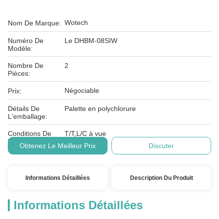
Wotech
Nom De Marque:
Numéro De
Le DHBM-08SIW
Modèle:
Nombre De
2
Pièces:
Négociable
Prix:
Détails De
Palette en polychlorure
L'emballage:
Conditions De
T/T,L/C à vue
Paiement:
Obtenez Le Meilleur Prix
Discuter
Informations Détaillées
Description Du Produit
Informations Détaillées