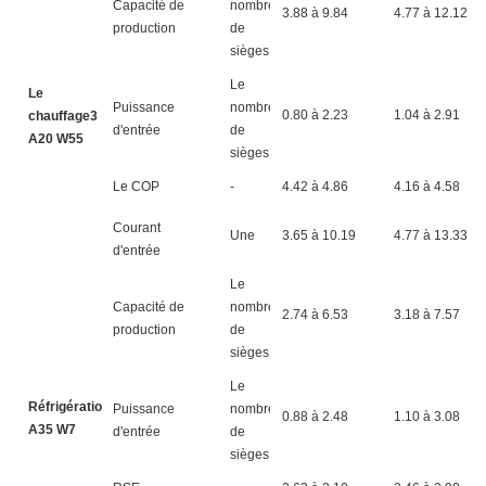
Capacité de
nombre
3.88 à 9.84
4.77 à 12.12
production
de
sièges
Le
Le
Puissance
nombre
0.80 à 2.23
1.04 à 2.91
chauffage3
d'entrée
de
A20 W55
sièges
Le COP
-
4.42 à 4.86
4.16 à 4.58
Courant
Une
3.65 à 10.19
4.77 à 13.33
d'entrée
Le
Capacité de
nombre
2.74 à 6.53
3.18 à 7.57
production
de
sièges
Le
Réfrigération4
Puissance
nombre
0.88 à 2.48
1.10 à 3.08
A35 W7
d'entrée
de
sièges