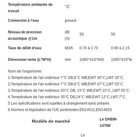
Température ambiante de
°C
travail
pouces
Connexion à l'eau
Niveau de pression
dB
50
50
acoustique @1m
(A)
Taux de débit d'eau
M3/h
0.70 à 1.70
0.90 à 2.15
Dimension nette (L*W*H)
mm
1085*410*840
1085*410*840
Nom de l'organisme:
1.Température de l'air extérieur 7°C DB,6°C WB;EWT 30°C,LWT 35°C.
2.Température de l'air extérieur 7°C DB,6°C WB;EWT 47°C,LWT 55°C
3.Température de l'air extérieur 20°C DB, 15°C WB;EWT 15°C, LWT 55°C.
4.Température de l'air extérieur 35°C DB,24°C WB;EWT 12°C,LWT 7°C.
5.Les spécifications sont sujettes à changement sans préavis.
6.Normes et législation de l'UE pertinentes:EN14511,EN14825
Le DHBM-
L
Modèle de marché
14TIW
1
Le