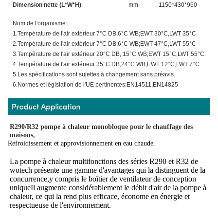
Dimension nette (L*W*H)
mm
1150*430*960
1
Nom de l'organisme:
1.Température de l'air extérieur 7°C DB,6°C WB;EWT 30°C,LWT 35°C.
2.Température de l'air extérieur 7°C DB,6°C WB;EWT 47°C,LWT 55°C
3.Température de l'air extérieur 20°C DB, 15°C WB;EWT 15°C,LWT 55°C.
4.Température de l'air extérieur 35°C DB,24°C WB;EWT 12°C,LWT 7°C.
5.Les spécifications sont sujettes à changement sans préavis.
6.Normes et législation de l'UE pertinentes:EN14511,EN14825
R290/R32 pompe à chaleur monobloque pour le chauffage des 
maisons,
Refroidissement et approvisionnement en eau chaude.
La pompe à chaleur multifonctions des séries R290 et R32 de 
wotech présente une gamme d'avantages qui la distinguent de la 
concurrence,y compris le boîtier de ventilateur de conception 
uniqueIl augmente considérablement le débit d'air de la pompe à 
chaleur, ce qui la rend plus efficace, économe en énergie et 
respectueuse de l'environnement.