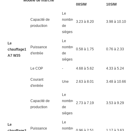
Modèle de marché
08SIW
10SIW
Le
Capacité de
nombre
3.23 à 8.20
3.98 à 10.10
production
de
sièges
Le
Le
Puissance
nombre
0.58 à 1.75
0.76 à 2.33
chauffage1
d'entrée
de
A7 W35
sièges
Le COP
-
4.68 à 5.62
4.33 à 5.24
Courant
Une
2.63 à 8.01
3.48 à 10.66
d'entrée
Le
Capacité de
nombre
2.73 à 7.19
3.53 à 9.29
production
de
sièges
Le
Le
Puissance
nombre
0.96 à 2.51
1.17 à 3.63
chauffage2