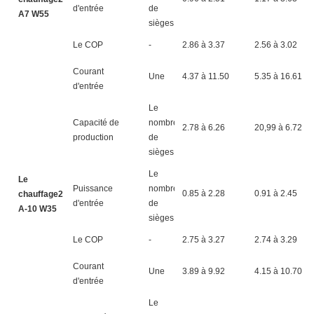
d'entrée
de
A7 W55
sièges
Le COP
-
2.86 à 3.37
2.56 à 3.02
Courant
Une
4.37 à 11.50
5.35 à 16.61
d'entrée
Le
Capacité de
nombre
2.78 à 6.26
20,99 à 6.72
production
de
sièges
Le
Le
Puissance
nombre
0.85 à 2.28
0.91 à 2.45
chauffage2
d'entrée
de
A-10 W35
sièges
Le COP
-
2.75 à 3.27
2.74 à 3.29
Courant
Une
3.89 à 9.92
4.15 à 10.70
d'entrée
Le