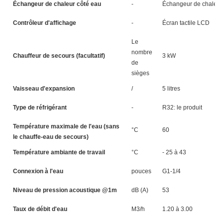
Échangeur de chaleur côté eau
-
Échangeur de chaleur
Contrôleur d'affichage
-
Écran tactile LCD
Le
nombre
Chauffeur de secours (facultatif)
3 kW
3
de
sièges
Vaisseau d'expansion
/
5 litres
5 
Type de réfrigérant
-
R32: le produit
Température maximale de l'eau (sans
°C
60
le chauffe-eau de secours)
Température ambiante de travail
°C
- 25 à 43
Connexion à l'eau
pouces
G1-1/4
Niveau de pression acoustique @1m
dB (A)
53
5
Taux de débit d'eau
M3/h
1.20 à 3.00
1.