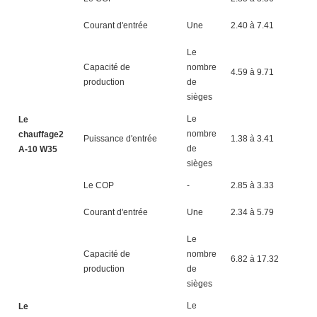
Courant d'entrée
Une
2.40 à 7.41
8.
Le
Capacité de
nombre
4.59 à 9.71
5.
production
de
sièges
Le
Le
nombre
chauffage2
Puissance d'entrée
1.38 à 3.41
1.
de
A-10 W35
sièges
Le COP
-
2.85 à 3.33
2.
Courant d'entrée
Une
2.34 à 5.79
2.
Le
Capacité de
nombre
6.82 à 17.32
8.
production
de
sièges
Le
Le