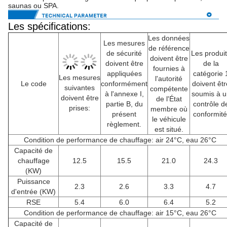
saunas ou SPA.
Les spécifications:
Les données
Les mesures
de référence
de sécurité
Les produi
doivent être
doivent être
de la
fournies à
appliquées
catégorie 
Les mesures
l'autorité
Le code
conformément
doivent êtr
suivantes
compétente
à l'annexe I,
soumis à u
doivent être
de l'État
partie B, du
contrôle d
prises:
membre où
présent
conformité
le véhicule
règlement.
est situé.
Condition de performance de chauffage: air 24°C, eau 26°C
Capacité de
chauffage
12.5
15.5
21.0
24.3
(KW)
Puissance
2.3
2.6
3.3
4.7
d'entrée (KW)
RSE
5.4
6.0
6.4
5.2
Condition de performance de chauffage: air 15°C, eau 26°C
Capacité de