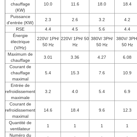
chauffage
10.0
11.6
18.0
18.4
(KW)
Puissance
2.3
2.6
3.2
4.2
d'entrée (KW)
RSE
4.4
4.5
5.6
4.4
Énergie
220V/ 1PH/
220V/ 1PH/ 50
380V/ 3PH/
380V/ 3PH
électrique
50 Hz
Hz
50 Hz
50 Hz
(V/Hz)
Maximum de
3.01
3.36
4.27
6.08
chauffage
Courant de
chauffage
5.4
15.3
7.6
10.9
maximal
Entrée de
refroidissement
3.2
4.0
5.4
6.9
maximale
Courant de
refroidissement
14.6
18.4
9.6
12.3
maximal
Quantité de
1
1
1
1
ventilateur
Numéro du