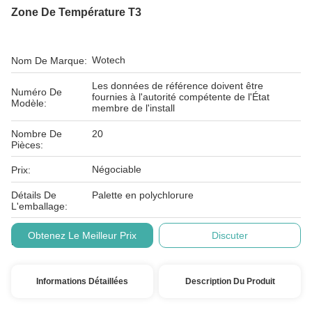
Zone De Température T3
Wotech
Nom De Marque:
Les données de référence doivent être
Numéro De
fournies à l'autorité compétente de l'État
Modèle:
membre de l'install
Nombre De
20
Pièces:
Négociable
Prix:
Détails De
Palette en polychlorure
L'emballage:
Conditions De
T/T,L/C à vue
Obtenez Le Meilleur Prix
Discuter
Paiement:
Informations Détaillées
Description Du Produit