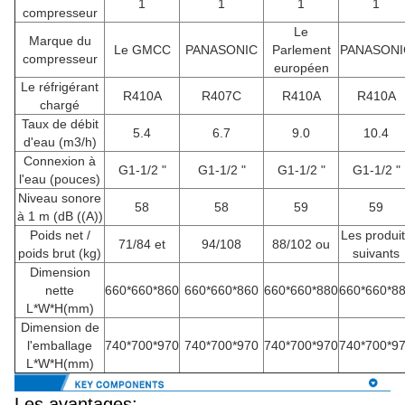
1
1
1
1
compresseur
Le
Marque du
Le GMCC
PANASONIC
Parlement
PANASONI
compresseur
européen
Le réfrigérant
R410A
R407C
R410A
R410A
chargé
Taux de débit
5.4
6.7
9.0
10.4
d'eau (m3/h)
Connexion à
G1-1/2 "
G1-1/2 "
G1-1/2 "
G1-1/2 "
l'eau (pouces)
Niveau sonore
58
58
59
59
à 1 m (dB ((A))
Poids net /
Les produi
71/84 et
94/108
88/102 ou
poids brut (kg)
suivants
Dimension
nette
660*660*860
660*660*860
660*660*880
660*660*8
L*W*H(mm)
Dimension de
l'emballage
740*700*970
740*700*970
740*700*970
740*700*9
L*W*H(mm)
Les avantages: