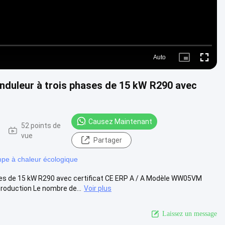
Auto
Picture-
Fullscre
in-
Picture
nduleur à trois phases de 15 kW R290 avec
Causez Maintenant
52 points de
vue
Partager
pe à chaleur écologique
ses de 15 kW R290 avec certificat CE ERP A / A Modèle WW05VM
uction Le nombre de...
Voir plus
Laissez un message