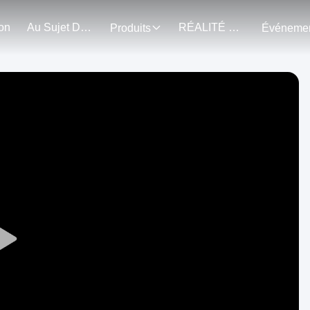
on
Au Sujet De Nous
RÉALITÉ VIRTUELLE
Produits
Play
Video