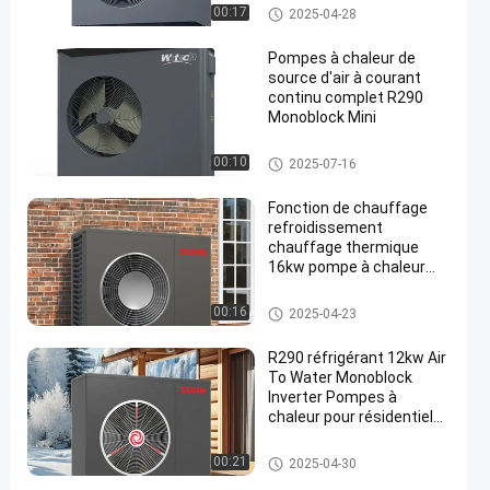
carbone
R290 Inverter Monoblock Heat
00:17
2025-04-28
Pump
Pompes à chaleur de
source d'air à courant
continu complet R290
Monoblock Mini
en
R290 Inverter Monoblock Heat
00:10
2025-07-16
Pump
Fonction de chauffage
refroidissement
chauffage thermique
16kw pompe à chaleur
EVI monobloc avec
compresseur rotatif CC
R290 Inverter Monoblock Heat
00:16
2025-04-23
Pump
R290 réfrigérant 12kw Air
To Water Monoblock
Inverter Pompes à
chaleur pour résidentiel
néerlandais
R290 Inverter Monoblock Heat
00:21
2025-04-30
Pump