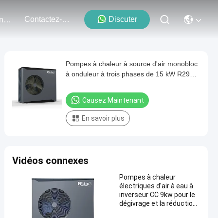
Contactez-Nous
Discuter
Événements
Pompes à chaleur à source d'air monobloc
à onduleur à trois phases de 15 kW R290
avec ERP certifié CE
Causez Maintenant
En savoir plus
Vidéos connexes
Pompes à chaleur
électriques d'air à eau à
inverseur CC 9kw pour le
dégivrage et la réduction
des émissions de