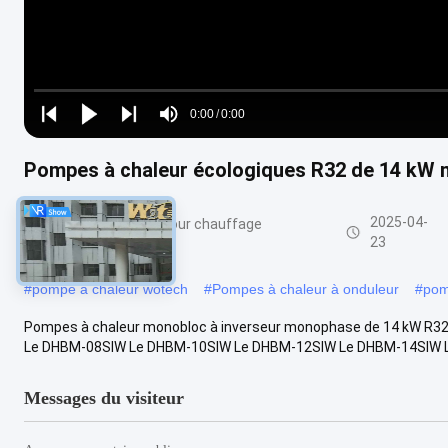
Loaded
:
0%
0:00
/
0:00
Play
Play
Play
Mute
Current
Duration
next
next
Pompes à chaleur écologiques R32 de 14 kW 
Time
2025-04-
Pompes à chaleur pour chauffage
domestique
23
#
pompe à chaleur wotech
#
Pompes à chaleur à onduleur
#
pom
Pompes à chaleur monobloc à inverseur monophase de 14 kW R32 
Le DHBM-08SIW Le DHBM-10SIW Le DHBM-12SIW Le DHBM-14SIW Le
Messages du visiteur