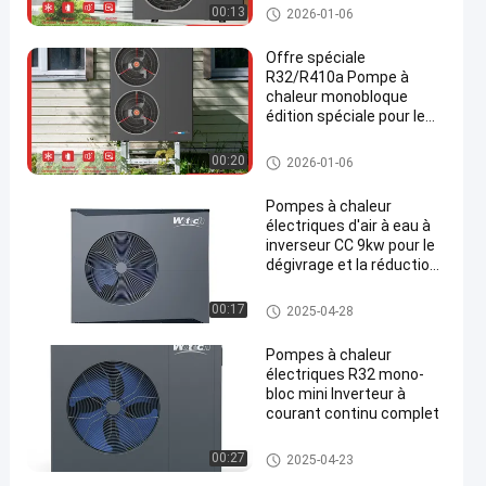
R32 Inverter Monoblock Heat P
00:13
2026-01-06
ump
Offre spéciale
R32/R410a Pompe à
chaleur monobloque
édition spéciale pour le
en
chauffage et le
refroidissement
R32 Inverter Monoblock Heat P
00:20
2026-01-06
ump
Pompes à chaleur
électriques d'air à eau à
inverseur CC 9kw pour le
dégivrage et la réduction
des émissions de
carbone
R290 Inverter Monoblock Heat
00:17
2025-04-28
Pump
Pompes à chaleur
électriques R32 mono-
bloc mini Inverteur à
courant continu complet
R32 Inverter Monoblock Heat P
00:27
2025-04-23
ump