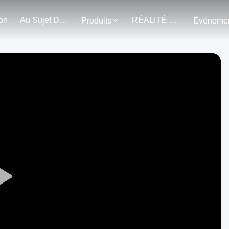
on
Au Sujet De Nous
RÉALITÉ VIRTUELLE
Produits
Play
Video