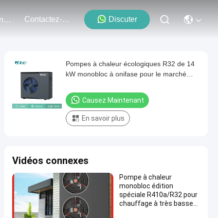
Contactez-Nous
Discuter
Événements
Pompes à chaleur écologiques R32 de 14
kW monobloc à onifase pour le marché
espagnol
Causez Maintenant
En savoir plus
Vidéos connexes
Pompe à chaleur
monobloc édition
spéciale R410a/R32 pour
chauffage à très basse
température en hiver