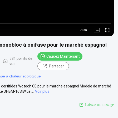
Auto
Picture-
Fullscre
in-
Picture
monobloc à onifase pour le marché espagnol
Causez Maintenant
531 points de
vue
Partager
pe à chaleur écologique
certifiées Wotech CE pour le marché espagnol Modèle de marché
 DHBM-16SIW Le ...
Voir plus
Laissez un message